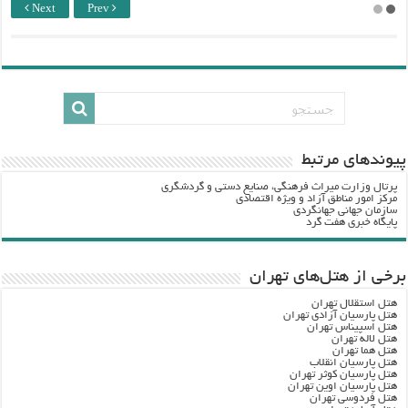
Next
Prev
پيوندهاي مرتبط
پرتال وزارت ميراث فرهنگي، صنایع دستی و گردشگري
مرکز امور مناطق آزاد و ویژه اقتصادی
سازمان جهانی جهانگردی
پایگاه خبری هفت گرد
برخی از هتل‌های تهران
هتل استقلال تهران
هتل پارسیان آزادی تهران
هتل اسپیناس تهران
هتل لاله تهران
هتل هما تهران
هتل پارسیان انقلاب
هتل پارسیان کوثر تهران
هتل پارسیان اوین تهران
هتل فردوسی تهران