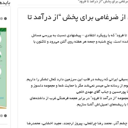
غامي برای پخش “از درآمد تا فرود”
باید‌
ز ضرغامي برای پخش “از درآمد تا
 تا فرود” كه با رویکرد انتقادی – پیشنهادی نسبت به بررسی مسائل
ه است، پنج شنبه و جمعه هر هفته روي آنتن مي‌رود و تاكنون با
سيقي ايراني كه ريشه در قلب اين سرزمين دارد كمال تشكر را داريم.
از رسانه ملي ميسر نمي‌شد مگر با حمايت شما و مجموعه دلسوز و
ا پورحسين و جناب آقاي مهدي خلجي
جموعه “از درآمد تا فرود” در برابر هجمه فرهنگي غرب از داشته‌های
 با ريشه‌های اصيل‌اش آشنا سازيم.
چشم آذر، محمد رضا چراغعلي، پيروز ارجمند، مجيد اخشابي، محمدرضا