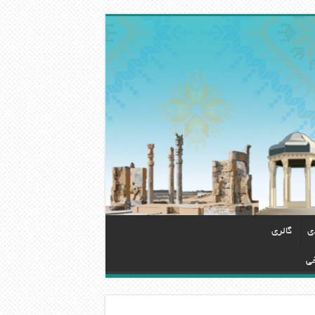
دی
گالری
خی