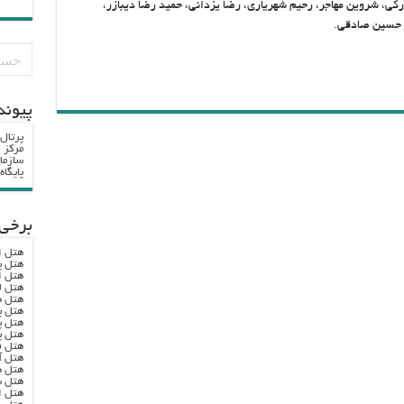
وركي، شروين مهاجر، رحيم شهرياري، رضا يزداني، حميد رضا ديبازر،
 حسين صادقي.
پيوند
پرتال
مرکز ا
سازما
پایگا
برخی 
هتل ا
هتل پ
هتل ا
هتل ل
هتل ه
هتل پ
هتل پ
هتل پ
هتل ف
هتل آ
هتل ه
هتل س
هتل ا