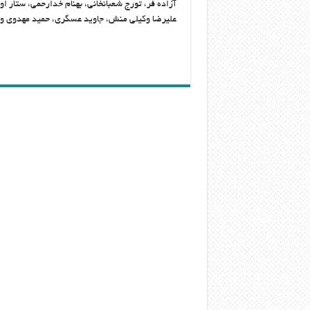
آزاده فر، تورج شعبانخاني، بهنام خدارحمي، ستار ا
عليرضا وكيلي منش، جاويد عسگري، حميد مهدوي و