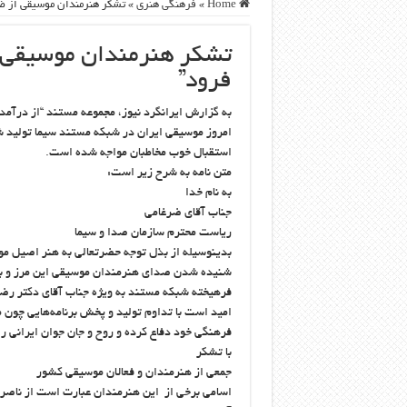
Home
»
فرهنگی هنری
»
تشكر هنرمندان موسيقي از ضر
تشكر هنرمندان موسيقي ا
فرود”
به گزارش ایرانگرد نیوز، مجموعه مستند “از درآمد
امروز موسیقی ایران در شبکه مستند سیما تولید شد
استقبال خوب مخاطبان مواجه شده است.
متن نامه به شرح زير است:
به نام خدا
جناب آقاي ضرغامي
رياست محترم سازمان صدا و سيما
بدينوسيله از بذل توجه حضرتعالي به هنر اصيل مو
شنيده شدن صداي هنرمندان موسيقي اين مرز و بوم 
فرهيخته شبكه مستند به ويژه جناب آقاي دكتر رض
اميد است با تداوم توليد و پخش برنامه‌هايي چون م
فرهنگي خود دفاع كرده و روح و جان جوان ايراني را
با تشكر
جمعي از هنرمندان و فعالان موسيقي كشور
اسامي برخي از اين هنرمندان عبارت است از ناصر 