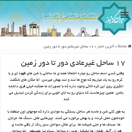
Home
»
آخرین اخبار
»
۱۷ ساحل غیرعادی دور تا دور زمین
۱۷ ساحل غیرعادی دور تا دور زمین
وقتی کسی اسم ساحل رو میاره احتمالا همه ی ما ساحلی با شن های قهوه ای و یا
کرم رو به یاد میاریم که موج ها تند و تند بهش میرسن. اما مکان های شگفت
انگیزی روی این کره خاکی وجود داره که با تصورات ما ممکنه خیلی فرق داشته
باشن. همین چیزهاست که دنیای رو به جای خوبی برای زندگی کردن تبدیل می
کنه.
به طور کلی شن و ماسه هر ساحل بستگی به موادی داره که موجهای اون منطقه با
خودشون حمل کرده، و یا بهش برخورد می کنند. چیزهایی مثل :سنگ ها، مرجان
ها ،صدف ها و حتی شیشه ها. برای مثال سواحل سبز رنگ از باقی مانده ی
فوران آتش فشان ها تشکیل شدن و سواحل سیاه نیز همینطور. اما سواحل