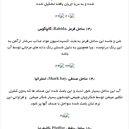
شده و به دریا جریان یافته تشکیل شده.
۱۳٫ ساحل قرمز ،Rabida، گالپاگوس
شن و ماسه این ساحل قرمز به علت اکسیداسیون مواد مذاب سرشار ازآهن به
این رنگ دراومده ، ویا همچنین به دلیل شستن رنگ دانه های مرجانی توسط آب
باشه.
۱۴٫ ساحل صدفی ،Shark bay، استرالیا
آب این ساحل بسیار شور است و این باعث شده این صدف ها که بدون کنترل
تکثیر میشن توسط شکارچیان طبیعی خودشون بسیار شکار میشن . و فراوانی این
نرم تنان باعث شده سواحل با صدف آنها پر شود .
۱۵٫ ساحل بنفش Pfeiffer ،کالیفرنیا