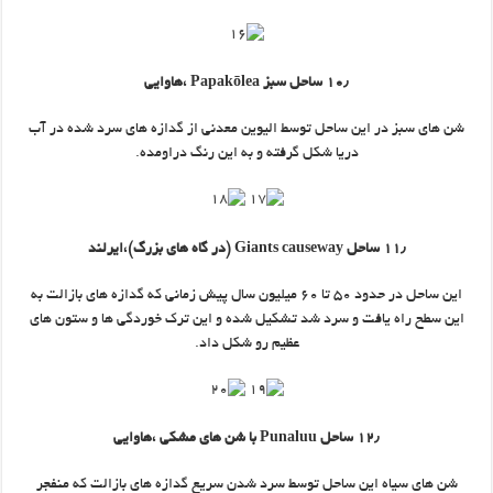
۱۰٫ ساحل سبز Papakōlea ،هاوایی
شن های سبز در این ساحل توسط الیوین معدنی از گدازه های سرد شده در آب
دریا شکل گرفته و به این رنگ دراومده.
۱۱٫ ساحل Giants causeway (در گاه های بزرگ)،ایرلند
این ساحل در حدود ۵۰ تا ۶۰ میلیون سال پیش زمانی که گدازه های بازالت به
این سطح راه یافت و سرد شد تشکیل شده و این ترک خوردگی ها و ستون های
عظیم رو شکل داد.
۱۲٫ ساحل Punaluu با شن های مشکی ،هاوایی
شن های سیاه این ساحل توسط سرد شدن سریع گدازه های بازالت که منفجر