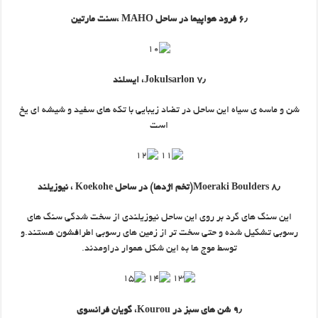
۶٫ فرود هواپیما در ساحل MAHO ،سنت مارتین
۷٫ Jokulsarlon، ایسلند
شن و ماسه ی سیاه این ساحل در تضاد زیبایی با تکه های سفید و شیشه ای یخ
است
۸٫ Moeraki Boulders(تخم اژدها) در ساحل Koekohe ، نیوزیلند
این سنگ های گرد بر روی این ساحل نیوزیلندی از سخت شدگی سنگ های
رسوبی تشکیل شده و حتی سخت تر از زمین های رسوبی اطرافشون هستند.و
توسط موج ها به این شکل هموار دراومدند.
۹٫ شن های سبز در Kourou، گویان فرانسوی