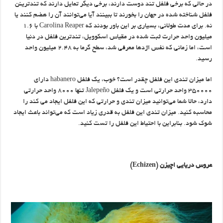
در حالی که برخی فلفل تند دوست دارند، برخی دیگر تمایل دارند که تندترینن
فلفل شناخته شده در جهان را بخورند تا ببینند آیا می‌توانند آن را هضم کنند یا
نه. برای مدت طولانی، بسیاری بر این باور بودند که Carolina Reaper با ۱.۶
میلیون واحد حرارت ثبت‌ شده در مقیاس اسکوویل، تندترین فلفل در دنیا
است، اما زمانی که نفس اژدها معرفی شد، سطح گرما به ۲.۴۸ میلیون واحد
رسید.
اما میزان تندی این فلفل چقدر است؟ خوب، یک فلفل habanero دارای
۳۵۰۰۰۰ واحد حرارتی است و یک فلفل Jalepeño تنها ۸۰۰۰ واحد حرارتی
دارد، حالا شما می‌توانید میزان تندی و حرارتی که این فلفل ایجاد می کند را
محاسبه کنید. میزان تندی این فلفل به قدری زیاد است که می‌تواند باعث ایجاد
شوک شود. بنابراین با احتیاط این فلفل را تست کنید.
عروس دریایی اچیزن
(Echizen)