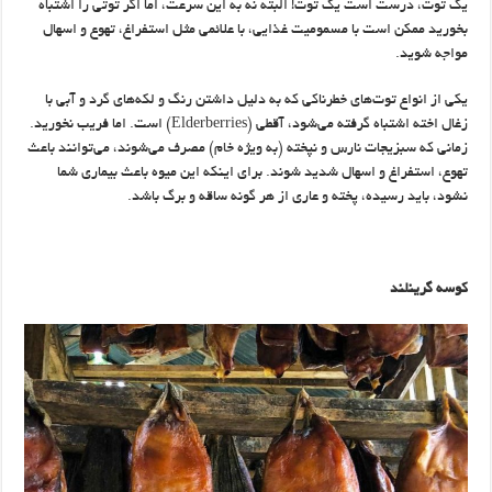
یک توت، درست است یک توت!‌ البته نه به این سرعت، اما اگر توتی را اشتباه
بخورید ممکن است با مسمومیت غذایی، با علائمی مثل استفراغ، تهوع و اسهال
مواجه شوید. ​
یکی از انواع توت‌های خطرناکی که به دلیل داشتن رنگ و لکه‌های گرد و آبی با
زغال اخته اشتباه گرفته می‌شود، آقطی (Elderberries) است. اما فریب نخورید.
زمانی که سبزیجات نارس و نپخته (‏به ویژه خام)‏ مصرف می‌شوند، می‌توانند باعث
تهوع، استفراغ و اسهال شدید شوند. برای اینکه این میوه‌ باعث بیماری شما
نشود، باید رسیده، پخته و عاری از هر گونه ساقه و برگ باشد.
کوسه گرینلند