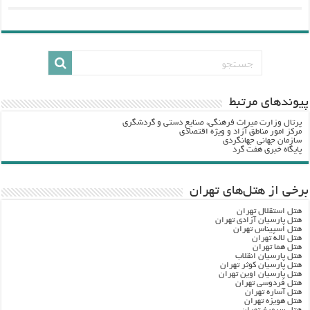
پيوندهاي مرتبط
پرتال وزارت ميراث فرهنگي، صنایع دستی و گردشگري
مرکز امور مناطق آزاد و ویژه اقتصادی
سازمان جهانی جهانگردی
پایگاه خبری هفت گرد
برخی از هتل‌های تهران
هتل استقلال تهران
هتل پارسیان آزادی تهران
هتل اسپیناس تهران
هتل لاله تهران
هتل هما تهران
هتل پارسیان انقلاب
هتل پارسیان کوثر تهران
هتل پارسیان اوین تهران
هتل فردوسی تهران
هتل آساره تهران
هتل هویزه تهران