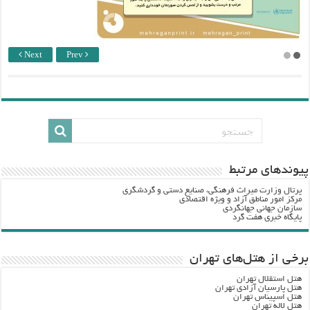
Next
Prev
پيوندهاي مرتبط
پرتال وزارت ميراث فرهنگي، صنایع دستی و گردشگري
مرکز امور مناطق آزاد و ویژه اقتصادی
سازمان جهانی جهانگردی
پایگاه خبری هفت گرد
برخی از هتل‌های تهران
هتل استقلال تهران
هتل پارسیان آزادی تهران
هتل اسپیناس تهران
هتل لاله تهران