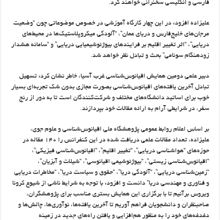
فارسی و انگلیسی سخنرانی خواهند کرد.
علیزاده افزود: در این چهار کارگاه آموزشی در خصوص موضوعاتی چون “وضعیت
مرجان‌های خلیج‌فارس و دریای عمان”، “آلودگی میکروپلاستیک‌ها در محیط‌های
دریایی”، “اثر تغییر اقلیم بر فرایندهای بیوژئوشیمیایی دریایی” و “سامانه هشدار
زودهنگام سونامی” بحث و تبادل نظر خواهد شد.
دبیر علمی دومین همایش اقیانوس‌شناسی غرب آسیا، خاطر نشان کرد: تسهیل
تبادل ‏آخرین یافته‌های اقیانوس‌شناسی بصورت مجازی بدون شک تجربه‌ای بسیار
خوب برای ‏اساتید دانشگاه‌های مختلف و شرکت‌کنندگان است تا به دور از رنج
سفر، در شرایطی آرام به ‏ارائه مقالات خود بپردازند.
بر اساس اعلام روابط عمومی پژوهشگاه ملی اقیانوس‌شناسی و علوم جوی،
علیزاده، تعداد مقالات علمی دریافت شده در این کنفرانس را ۱۴۰ مقاله در
حوزه‌های “هواشناسی دریایی”، “تغییر ‏اقلیم”، “اقیانوس‌شناسی فیزیکی”،
“اقیانوس‌شناسی زیستی”، “بیوژئوشیمی اقیانوسی”، “شیلات ‏و آبزیان”،
“زمین‌شناسی دریایی”، “آلودگی دریا”، “حقوق و سیاست دریا”، “مخاطرات دریایی
و ‏فناوری و مهندسی دریا” دانست و افزود: با توجه به شرایط ناشی از شیوع کرونا
ویروس برآنیم تا با برگزاری این همایش بستری مناسب برای پژوهشگران،
صاحبنظران و ‏دانشجویان فراهم آوریم تا آخرین یافته‌ها، نوآوری‌ها، چالش‌ها و
دغدغه‌های خود را به منظور ‏هم‌افزایی و یافتن راه‌های جدید در زمینه