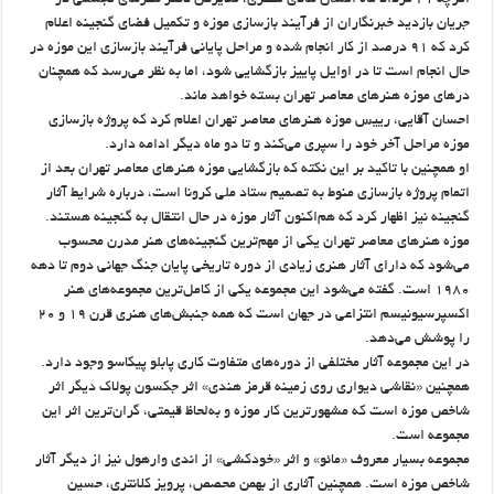
اگرچه ۲۱ مرداد ماه امسال هادی مظفری، مدیرکل دفتر هنرهای تجسمی در
جریان بازدید خبرنگاران از فرآیند بازسازی موزه و تکمیل فضای گنجینه اعلام
کرد که ۹۱ درصد از کار انجام شده و مراحل پایانی فرآیند بازسازی این موزه در
حال انجام است تا در اوایل پاییز بازگشایی شود، اما به نظر می‌رسد که همچنان
درهای موزه هنرهای معاصر تهران بسته خواهد ماند.
احسان آقایی، رییس موزه هنرهای معاصر تهران اعلام کرد که پروژه بازسازی
موزه مراحل آخر خود را سپری می‌کند و تا دو ماه دیگر ادامه دارد.
او همچنین با تاکید بر این نکته که بازگشایی موزه هنرهای معاصر تهران بعد از
اتمام پروژه بازسازی منوط به تصمیم ستاد ملی کرونا است، درباره شرایط آثار
گنجینه نیز اظهار کرد که هم‌اکنون آثار موزه‌ در حال انتقال به گنجینه هستند.
موزه هنرهای معاصر تهران یکی از مهم‌ترین گنجینه‌های هنر مدرن محسوب
می‌شود که دارای آثار هنری زیادی از دوره تاریخی پایان جنگ جهانی دوم تا دهه
۱۹۸۰ است. گفته می‌شود این مجموعه یکی از کامل‌ترین مجموعه‌های هنر
اکسپرسیونیسم انتزاعی در جهان است که همه جنبش‌های هنری قرن ۱۹ و ۲۰
را پوشش می‌دهد.
در این مجموعه آثار مختلفی از دوره‌های متفاوت کاری پابلو پیکاسو وجود دارد.
همچنین «نقاشی دیواری روی زمینه قرمز هندی» اثر جکسون پولاک دیگر اثر
شاخص موزه است که مشهورترین کار موزه و به‌لحاظ قیمتی، گران‌ترین اثر این
مجموعه است.
مجموعه بسیار معروف «مائو» و اثر «خودکشی» از اندی وارهول نیز از دیگر آثار
شاخص موزه است. همچنین آثاری از بهمن محصص، پرویز کلانتری، حسین