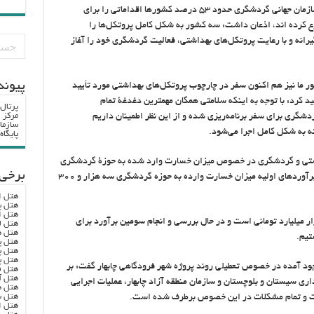
تیموری با اشاره به اینکه بر اساس اعلام دبیر کل سازمان جهانی گردشگری حدود ۵۳ درصد کشور‌ها اقداماتی را برای
 کرده اند، اذعان داشت: سه کشور به شکل کامل پروتکل‌ها را
رانه و با رعایت پروتکل‌های بهداشتی، فعالیت گردشگری خود را آغاز
پيوند
شور ما نیز هم اکنون سفر در چارچوب پروتکل‌های بهداشتی مورد تأیید
کید کرد: با توجه به اینکه سلامتی همگان مهمترین دغدغۀ تمام
پرتال
مرکز ا
گری برای سفر برنامه‌ریزی شده و از این نظر اطمینان داریم
سازما
فته به شکل کامل اجرا می‌شود.
پایگا
ستی و گردشگری در خصوص میزان خسارت وارد شده به حوزۀ گردشگری
برخی 
در طول مدت شیوع کرونا، اذعان داشت: بر اساس برآورد‌های اولیه میزان خسارت وارده به حوزه گردشگری سه هزار و ۳۰۰
هتل ا
هتل پ
هتل ا
ته وی، برآورد‌های دوم نشانگر خسارت ۱۲ هزار میلیارد تومانی است و در حال بررسی و انجام سومین برآورد برای
هتل ل
هتل ه
تیم.
هتل پ
هتل پ
هتل پ
ود آمده در خصوص تعطیلی روند پروژه شهر فرودگاهی چابهار گفت: بر
هتل ف
هتل آ
ی سیستان و بلوچستان و سازمان منطقه آزاد چابهار، عملیات اجرایی
هتل ه
هتل س
ت و تمام مشکلات در این خصوص برطرف شده است.
هتل ا