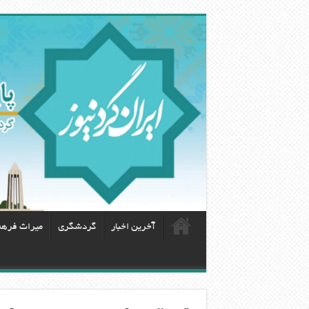
آخرین اخبار
گردشگری
ميراث فره