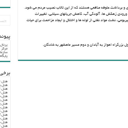
ی و برداشت علوفه منافعی هستند که از این تالاب نصیب مردم می شود.
ت ورودی زهکش ها، آلودگی آب، کاهش جریانهای سیلابی، تغییرات
ومی، نشت مواد نفتی از لوله­ ها و اختلال و ایجاد مزاحمت برای حیات
پيوند
بزرگراه اهواز به آبادان و دوم مسیر ماهشهر به شادگان.
پرتال
مرکز ا
سازما
پایگا
برخی 
هتل ا
هتل پ
هتل ا
هتل ل
هتل ه
هتل پ
هتل پ
هتل پ
هتل ف
هتل آ
هتل ه
هتل س
هتل ا