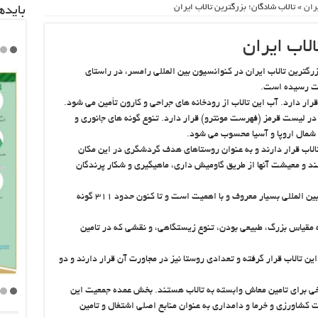
ران
»
تالاب شادگان؛ بزرگترین تالاب ایران
باید‌
الاب ایران
ت به عنوان بزرگترین تالاب ایران در کنوانسیون بین المللی رامسر، در راستای
 ثبت رسیده است.
ار دارد. آب این تالاب از رودخانه های جراحی و کارون تأمین می شود.
ر لیست قرمز (فهرست مونترو) قرار دارد. تنوع گونه های جانوری و
ز شمال اروپا و آسیا محسوب می شود.
الاب قرار دارند و به عنوان روستاهای هدف گردشگری در این مکان
د و معیشت آنها از طریق گاومیش داری، ماهیگیری و شکار پرندگان
همچنین این تالاب به دلیل تنوع جانوری اش از نظر بین المللی بسیار معروف و با اهمیت است و تا کنون حدود ۳۱۱ گونه
به مقیاس بزرگ، طبیعی بودن، تنوع زیستگاهی، و نقشی که در تامین
ن تالاب قرار گرفته و تعدادی روستا نیز در مجاورت آن قرار دارند و دو
خی برای تامین معاش وابسته به تالاب هستند. بخش عمده جمعیت این
شاورزی و خرما و دامداری به عنوان منابع اصلی اشتغال و تامین