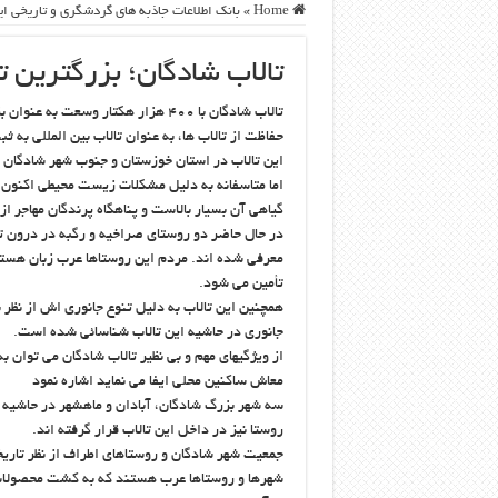
Home
»
بانک اطلاعات جاذبه های گردشگری و تاریخی ای
تالاب شادگان؛ بزرگترین ت
تالاب شادگان با ۴۰۰ هزار هکتار وسع
حفاظت از تالاب ها، به عنوان تالاب بین المللی به
این تالاب در استان خوزستان و جنوب شهر شادگان قر
اما متاسفانه به دلیل مشکلات زیست محیطی اکنون د
گیاهی آن بسیار بالاست و پناهگاه پرندگان مهاجر ا
در حال حاضر دو روستای صراخیه و رگبه در درون ت
معرفی شده اند. مردم این روستاها عرب زبان هستن
تأمین می شود.
جانوری در حاشیه این تالاب شناسائی شده است.
از ویژگیهای مهم و بی نظیر تالاب شادگان می توان 
معاش ساکنین محلی ایفا می نماید اشاره نمود
سه شهر بزرگ شادگان، آبادان و ماهشهر در حاشیه ای
روستا نیز در داخل این تالاب قرار گرفته اند.
جمعیت شهر شادگان و روستاهای اطراف از نظر تاری
شهرها و روستاها عرب هستند که به کشت محصولات ک