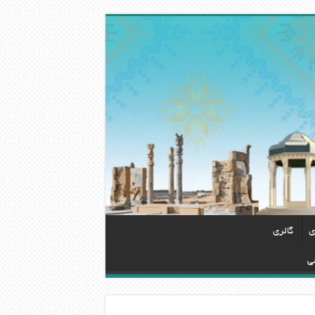
ی
گالری
ی