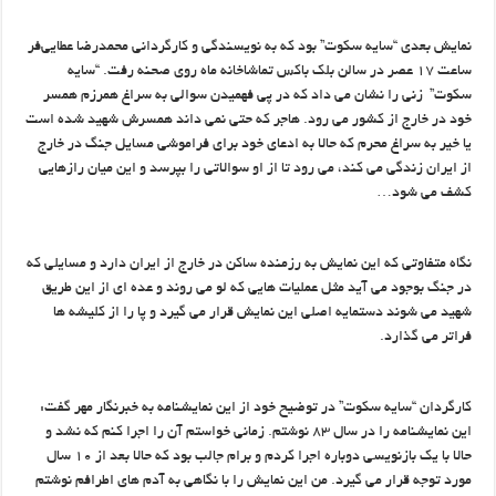
نمایش بعدی “سایه سکوت” بود که به نویسندگی و کارگردانی محمدرضا عطایی‌فر
ساعت ۱۷ عصر در سالن بلک باکس تماشاخانه ماه روی صحنه رفت. “سایه
سکوت” زنی را نشان می داد که در پی فهمیدن سوالی به سراغ همرزم همسر
خود در خارج از کشور می رود. هاجر که حتی نمی داند همسرش شهید شده است
یا خیر به سراغ محرم که حالا به ادعای خود برای فراموشی مسایل جنگ در خارج
از ایران زندگی می کند، می رود تا از او سوالاتی را بپرسد و این میان رازهایی
کشف می شود…
نگاه متفاوتی که این نمایش به رزمنده ساکن در خارج از ایران دارد و مسایلی که
در جنگ بوجود می آید مثل عملیات هایی که لو می روند و عده ای از این طریق
شهید می شوند دستمایه اصلی این نمایش قرار می گیرد و پا را از کلیشه ها
فراتر می گذارد.
کارگردان “سایه سکوت” در توضیح خود از این نمایشنامه به خبرنگار مهر گفت:
این نمایشنامه را در سال ۸۳ نوشتم. زمانی خواستم آن را اجرا کنم که نشد و
حالا با یک بازنویسی دوباره اجرا کردم و برام جالب بود که حالا بعد از ۱۰ سال
مورد توجه قرار می گیرد. من این نمایش را با نگاهی به آدم های اطرافم نوشتم