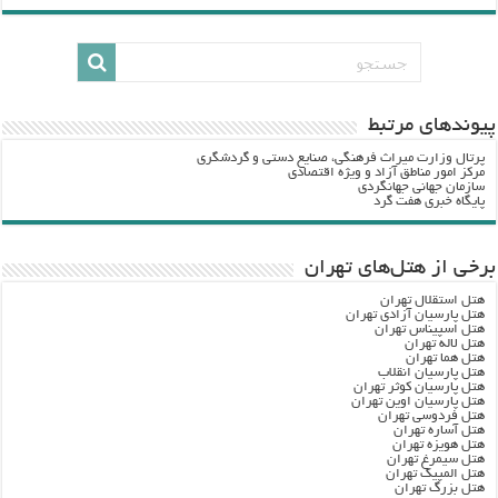
پيوندهاي مرتبط
پرتال وزارت ميراث فرهنگي، صنایع دستی و گردشگري
مرکز امور مناطق آزاد و ویژه اقتصادی
سازمان جهانی جهانگردی
پایگاه خبری هفت گرد
برخی از هتل‌های تهران
هتل استقلال تهران
هتل پارسیان آزادی تهران
هتل اسپیناس تهران
هتل لاله تهران
هتل هما تهران
هتل پارسیان انقلاب
هتل پارسیان کوثر تهران
هتل پارسیان اوین تهران
هتل فردوسی تهران
هتل آساره تهران
هتل هویزه تهران
هتل سیمرغ تهران
هتل المپیک تهران
هتل بزرگ تهران