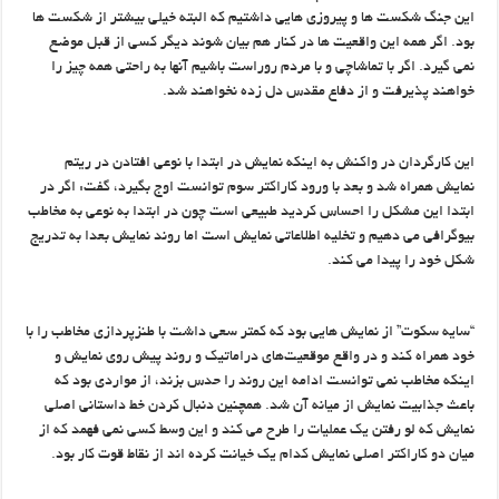
این جنگ شکست ها و پیروزی هایی داشتیم که البته خیلی بیشتر از شکست ها
بود. اگر همه این واقعیت ها در کنار هم بیان شوند دیگر کسی از قبل موضع
نمی گیرد. اگر با تماشاچی و با مردم روراست باشیم آنها به راحتی همه چیز را
خواهند پذیرفت و از دفاع مقدس دل زده نخواهند شد.
این کارگردان در واکنش به اینکه نمایش در ابتدا با نوعی افتادن در ریتم
نمایش همراه شد و بعد با ورود کاراکتر سوم توانست اوج بگیرد، گفت: اگر در
ابتدا این مشکل را احساس کردید طبیعی است چون در ابتدا به نوعی به مخاطب
بیوگرافی می دهیم و تخلیه اطلاعاتی نمایش است اما روند نمایش بعدا به تدریج
شکل خود را پیدا می کند.
“سایه سکوت” از نمایش هایی بود که کمتر سعی داشت با طنزپردازی مخاطب را با
خود همراه کند و در واقع موقعیت‌های دراماتیک و روند پیش روی نمایش و
اینکه مخاطب نمی توانست ادامه این روند را حدس بزند، از مواردی بود که
باعث جذابیت نمایش از میانه آن شد. همچنین دنبال کردن خط داستانی اصلی
نمایش که لو رفتن یک عملیات را طرح می کند و این وسط کسی نمی فهمد که از
میان دو کاراکتر اصلی نمایش کدام یک خیانت کرده اند از نقاط قوت کار بود.