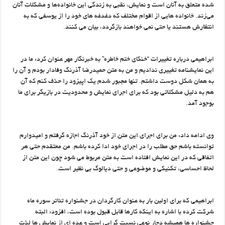
شده متعلق به آنان است و نمایش، نقبی به زندگی این خانواده‌ها و مشکلات آنان
می‌زند. خانواده هایی از اقوام مختلف که دغدغه های خود را از یوسفی که به
انتظارش هستند یا حتی نمی خواهند بازگردد، بیان می کنند.
ابراهیمی درباره تغییرات “خنکای ختم خاطره” به خبرنگار مهر عنوان کرد: ما در
این نمایشنامه تغییری ندادیم و من به متن حمیدرضا آذرنگ وفادار بودم و آن را
به همان شکل دوست داشتم. تنها مجبور شدم یک اپیزود را حذف کنم که آن
هم به دلیل مشکلاتی بود که برای اجرای نمایش و محدودیت در بازیگر برای ما
بوجود آمد.
وی ادامه داد: من برای اجرای این متن از خود آذرنگ اجازه گرفتم و امیدوارم
توانسته باشم حق مطلب را در اجرای خود ادا کرده باشم. من معتقدم حتی هر
اتفاقی که در این نمایش افتاده است به متن مربوط می شود چون این متن از
لحاظ احساسی، تکنیکی و موضوعی و حتی دیالوگ بی نظیر است.
ابراهیمی که برای اولین بار به عنوان کارگردان در جشنواره تئاتر سوره ماه
شرکت کرده با اشاره به اینکه کارها قابل قبول بوده است، افزود: البته
جشنواره ها همیشه دچار نوعی نسبت گرایی است و عده ای از نمایش ها لذت