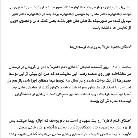
عطایی‌فر در پایان درباره روند جشنواره تئاتر سوره ماه بیان کرد: حوزه هنری می
تواند جشنواره تئاتر ماه را به دومین جشنواره برند بعد از جشنواره تئاتر فجر
تبدیل کند؛ در صورتیکه نگاهش مثل فجر باشد یعنی کمک مالی و معنوی خوبی
از نمایش ها داشته باشد.
“خنگای ختم خاطره” به روایت لرستانی‌ها
ساعت ۱۸:۳۰ روز گذشته نمایش “خنکای ختم خاطره” با اجرای گروهی از لرستان
در تماشاخانه مهر روی صحنه رفت. این نمایشنامه که متن آن پیش از این توسط
حمیدرضا آذرنگ نوشته شده و در سال ۸۸ توسط نیما دهقان اجرا شد، باز هم در
این اجرا با استقبال مخاطبان همراه شد و شاید بتوان گفت از نمایش هایی بود
که با توجه به ظرفیت خوب تماشاخانه مهر همچنان تعداد زیادی از تماشاگران
ایستاده نظاره گر آن بودند.
“خنکای ختم خاطره” روایت شهیدی است به نام یوسف که اجازه پیدا می‌کند پس
از ۲۵ سال به زمین و نزد زندگان بازگردد به شرط آنکه بر کره خاکی سخنی
نگوید. با زنده ‌شدن شهید خانواده‌های زیادی مدعی می‌شوند که این شهید زنده