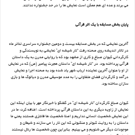
می برند و عده ای هم ممکن است نمایش ها را در حد جشنواره ندانند.
پایان بخش مسابقه با یک اثر قرآنی
آخرین نمایشی که در بخش مسابقه بیست و دومین جشنواره سراسری تئاتر ماه
در تالار اندیشه روی صحنه رفت “تار شیشه ای” نمایشی به نویسندگی و
کارگردانی کیوان صباغ و کاری از مشهد بود که با روایتی مدرن به یک داستان
قرآنی پرداخته بود. در “تار شیشه ای” داستان هجرت پیامبر (ص) که در نمایش
از او با عنوان آخرین نماینده ارباب شهر یاد شده بود به صحنه اجرا و نمایش
درآمد و کارگردان فضای متفاوتی را به مدد موسیقی مدرن و دیالوگ ها و بازی
سازان ساخته بود.
کیوان صباغ کارگردان “تار شیشه ای” در گفتگو با خبرنگار مهر با بیان اینکه این
نمایش از زاویه دیگری به این داستان قرآنی پرداخته است، اضافه کرد: ما در
این نمایش شخصیت انسانی نداریم و اصلا شخصیت ها فانتزی هستند یعنی ما
داستان را به روایت کبوتر و عنکبوتی که این تار را می سازند و شیطان و
موجودات دیگر می شنویم و می بینیم. بنابراین چون شخصیت ها رئال نیستند