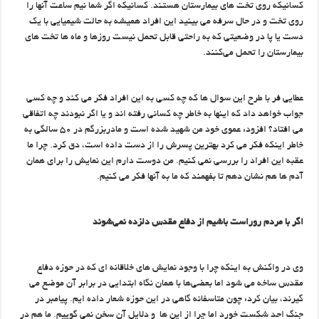
کسانیکه روی تخت های بیمارستان هستند. کسانیکه اگر شما نیم ساعت آنها را
روی تخت و در حال سرفه می بینید این افراد همیشه به حالت شیمیایی با یک
دست یا پا در وضعیتی که به راحتی قابل تحمل نیست روزها و ماه ها تخت های
بیمارستان را تحمل می‌کنند.
عطایی فر با طرح این سوال ها که چه کسی به این افراد فکر می کند و چه کسی
جواب خواهد داد که اینها به خاطر چه کسانی رفته اند و یا اگر نبودند چه اتفاقی
می افتاد؟ افزود: عموی خود من شهید شده است و مادربزرگم در ۵۰ سالگی به
خاطر اینکه فکر می کرد بهترین پسرش را از دست داده است، دق کرد. چرا ما
عقبه این افراد را بررسی نمی کنیم. من دوست دارم این نمایش را برای همان
آدم ها هم نشان دهم تا بفهمند که ما به آنها فکر می کنیم.
اگر با مردم روراست باشیم از دفاع مقدس دلزده نمی‌شوند
وی در واکنش به اینکه چرا با وجود نمایش های خلاقانه ای که در حوزه دفاع
مقدس ساخه می شود اما بعضی‌ها با همان نگاه ابتدایی در برابر آن موضع می
گیرند، بیان کرد: چون متاسفانه گاهی در این حوزه شعار داده ایم. پیامبر در
جنگ احد شکست خورد اما چرا از این ها و دلایل آن سخن نمی گوییم. ما هم در