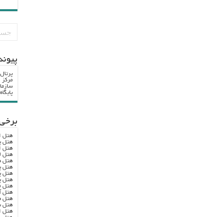
پيوند
پرتال
مرکز ا
سازما
پایگا
برخی 
هتل ا
هتل پ
هتل ا
هتل ل
هتل ه
هتل پ
هتل پ
هتل پ
هتل ف
هتل آ
هتل ه
هتل س
هتل ا