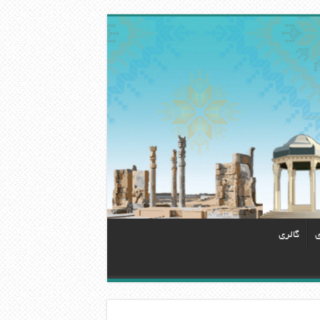
ی
گالری