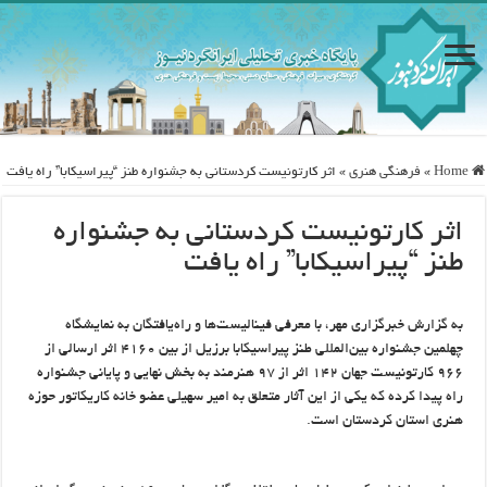
Home
»
فرهنگی هنری
»
اثر كارتونیست كردستانی به جشنواره طنز “پیراسیكابا” راه یافت
اثر كارتونیست كردستانی به جشنواره
طنز “پیراسیكابا” راه یافت
به گزارش خبرگزاری مهر، با معرفی فینالیست‌ها و راه‌یافتگان به نمایشگاه
چهلمین جشنواره بین‌المللی طنز پیراسیكابا برزیل از بین ۴۱۶۰ اثر ارسالی از
۹۶۶ كارتونیست جهان ۱۴۲ اثر از ۹۷ هنرمند به بخش نهایی و پایانی جشنواره
راه پیدا کرده كه یكی از این آثار متعلق به امیر سهیلی عضو خانه كاریكاتور حوزه
هنری استان كردستان است.