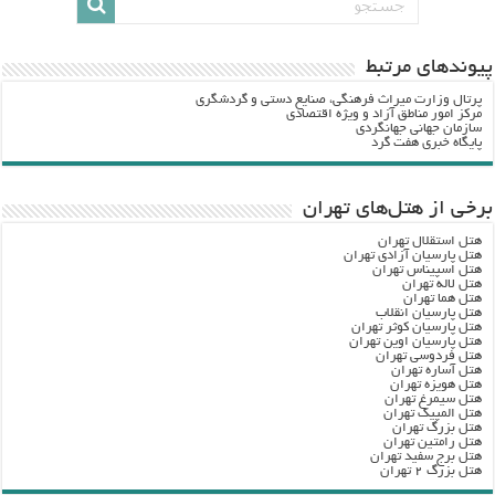
پيوندهاي مرتبط
پرتال وزارت ميراث فرهنگي، صنایع دستی و گردشگري
مرکز امور مناطق آزاد و ویژه اقتصادی
سازمان جهانی جهانگردی
پایگاه خبری هفت گرد
برخی از هتل‌های تهران
هتل استقلال تهران
هتل پارسیان آزادی تهران
هتل اسپیناس تهران
هتل لاله تهران
هتل هما تهران
هتل پارسیان انقلاب
هتل پارسیان کوثر تهران
هتل پارسیان اوین تهران
هتل فردوسی تهران
هتل آساره تهران
هتل هویزه تهران
هتل سیمرغ تهران
هتل المپیک تهران
هتل بزرگ تهران
هتل رامتین تهران
هتل برج سفید تهران
هتل بزرگ ۲ تهران