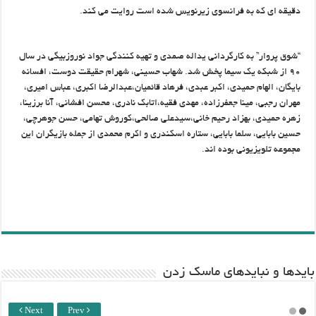
دقیقه ای که به فرانسوی زیرنویس شده است روایت می کند.
“شوق پروار” به کارگردانی یداله صمدی و تهیه ­کنندگی جواد نوروزبیگی در سال
۹۰ از شبکه یک سیما پخش شد. شهاب حسینی، شهرام حقیقت دوست، افسانه
بایگان، الهام حمیدی، اکبر عبدی، فرهاد قائمیان،عبدالرضا اکبری، عباس امیری،
مهران رجبی، مینا جعفرزاده، مهدی فقیه،اتابک نادری، محسن افشانی، آنا برزینا،
زهره حمیدی، بهزاد رحیم خانی،سیدعلی صالحی،کوروش تهامی، حسن جوهرچی،
حسین بابایی، سلما بابایی، ستاره اسکندری و اکرم محمدی از جمله بازیگران این
مجموعه تلویزیونی بوده اند.
باید‌ها و نبایدهای ماسک زدن
Next
Prev