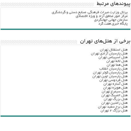
پيوندهاي مرتبط
پرتال وزارت ميراث فرهنگي، صنایع دستی و گردشگري
مرکز امور مناطق آزاد و ویژه اقتصادی
سازمان جهانی جهانگردی
پایگاه خبری هفت گرد
برخی از هتل‌های تهران
هتل استقلال تهران
هتل پارسیان آزادی تهران
هتل اسپیناس تهران
هتل لاله تهران
هتل هما تهران
هتل پارسیان انقلاب
هتل پارسیان کوثر تهران
هتل پارسیان اوین تهران
هتل فردوسی تهران
هتل آساره تهران
هتل هویزه تهران
هتل سیمرغ تهران
هتل المپیک تهران
هتل بزرگ تهران
هتل رامتین تهران
هتل برج سفید تهران
هتل بزرگ ۲ تهران