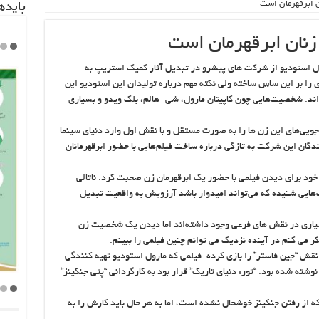
ان ابرقهرمان است
باید‌
 زنان ابرقهرمان است
ارول استودیو از شرکت های پیشرو در تبدیل آثار کمیک استریپ به
 را بر این ساس ساخته ولی نکته مهم درباره تولیدان این استودیو این
ه‌اند. شخصیت‌هایی چون کاپیتان مارول، شی-هالم، بلک ویدو و بسیاری
جویی‌های این زن ها را به صورت مستقل و با نقش اول وارد دنیای سینما
دگان این شرکت به تازگی درباره ساخت فیلم‌هایی با حضور ابرقهرمانان
 خود برای دیدن فیلمی ‌با حضور یک ابرقهرمان زن صحبت کرد. ناتالی
‌هایی شنیده که می‌تواند امیدوار باشد آرزویش به واقعیت تبدیل
بسیاری در نقش های فرعی وجود داشته‌اند اما دیدن یک شخصیت زن
 می کنم در آینده نزدیک می توانم چنین فیلمی ‌را ببینم.
” نقش “جین فاستر” را بازی کرده. فیلمی که مارول استودیو تهیه کنندگی
ته شده بود. “تور: دنیای تاریک” قرار بود به کارگردانی “پتی جنکینز”
 که از رفتن جنکینز خوشحال نشده است، اما به هر حال باید کارش را به