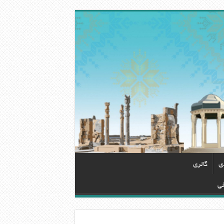
دی
گالری
خی