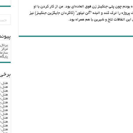
 بودم چون پتی جنکینز زن فوق العاده‌ای بود. من از کار کردن با او
روژه را ترک کند و البته “آلن تیلور” (کاگردان جایگزین جنکینز) نیز
ین اتفاقات تلخ و شیرین با هم همراه بود.
پيوند
پرتال
مرکز ا
سازما
پایگا
برخی 
هتل ا
هتل پ
هتل ا
هتل ل
هتل ه
هتل پ
هتل پ
هتل پ
هتل ف
هتل آ
هتل ه
هتل س
هتل ا