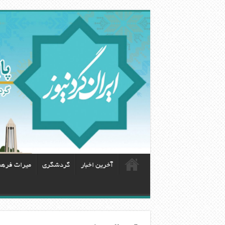
آخرین اخبار
گردشگری
ميراث فره