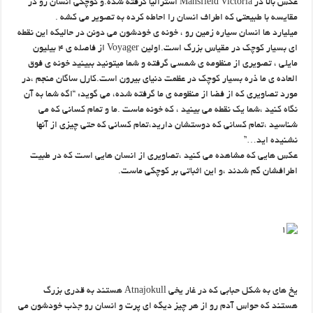
عکس بالا در Mansfield Victoria استرالیا گرفته شده.و کوچکی انسان رو در
مقایسه با طبیعتی که اطراف انسان را احاطه کرده به تصویر می کشه .
میلیارد ها انسان سیاره زمین رو ، خونه ی خودشون می دونن در حالیکه این نقطه
ای بسیار کوچک در مقیاس بزرگ است.اولین Voyager از فاصله ی ۴ بیلیون
مایلی ، تصویری از منظومه ی شمسی گرفته و شما میتونید ببینید خونه ی فوق
العاده ی ما ذره بسیار کوچک در عظمت دنیای بیرون است.کارل ساگان منجم ،در
مورد تصاویری که از فضا از منظومه ی ما گرفته شده، می گوید: “اگه شما به آن
نگاه کنید ،شما یک نقطه می بینید ، که خونه ماست .ما و تمام کسانی که می
شناسید ،تمام کسانی که دوستشان دارید،تمام کسانی که حتی چیزی از آنها
نشنیده اید…”
عکس هایی که مشاهده می کنید ،تصاویری از انسان هایی است که در طبیت
اطرافشان گم شدند ،و این اثباتی بر کوچکی ماست.
یخ های به شکل حبابی که در غار یخی Atnajokull هستند به قدری بزرگ
هستند که حواس آدم رو از هر چیز دیگه ای پرت و انسان رو جذب خودشون می