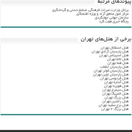
پيوندهاي مرتبط
پرتال وزارت ميراث فرهنگي، صنایع دستی و گردشگري
مرکز امور مناطق آزاد و ویژه اقتصادی
سازمان جهانی جهانگردی
پایگاه خبری هفت گرد
برخی از هتل‌های تهران
هتل استقلال تهران
هتل پارسیان آزادی تهران
هتل اسپیناس تهران
هتل لاله تهران
هتل هما تهران
هتل پارسیان انقلاب
هتل پارسیان کوثر تهران
هتل پارسیان اوین تهران
هتل فردوسی تهران
هتل آساره تهران
هتل هویزه تهران
هتل سیمرغ تهران
هتل المپیک تهران
هتل بزرگ تهران
هتل رامتین تهران
هتل برج سفید تهران
هتل بزرگ ۲ تهران