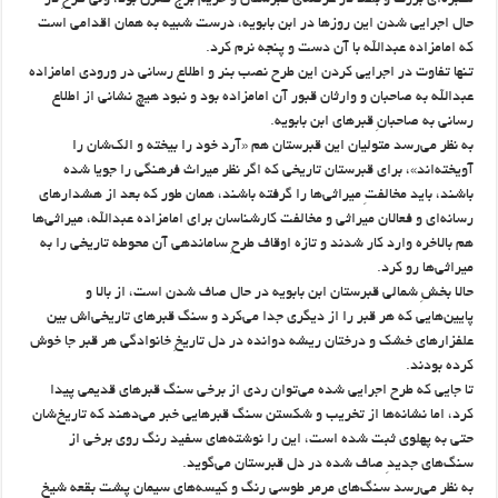
مقبره‌ای بزرگ و بلند در عرصه‌ی قبرستان و حریم برج طغرل بود، ولی طرحِ در
حال اجرایی شدن این روزها در ابن بابویه، درست شبیه به همان اقدامی است
که امامزاده عبدالله با آن دست و پنجه نرم کرد.
تنها تفاوت در اجرایی کردن این طرح نصب بنر و اطلاع رسانی در ورودی امامزاده
عبدالله به صاحبان و وارثان قبور آن امامزاده بود و نبود هیچ نشانی از اطلاع
رسانی به صاحبانِ قبرهای ابن بابویه.
به نظر می‌رسد متولیان این قبرستان هم «آرد خود را بیخته و الک‌شان را
آویخته‌اند»، برای قبرستان تاریخی که اگر نظر میراث فرهنگی را جویا شده
باشند، باید مخالفتِ میراثی‌ها را گرفته باشند، همان طور که بعد از هشدارهای
رسانه‌ای و فعالان میراثی و مخالفت کارشناسان برای امامزاده عبدالله، میراثی‌ها
هم بالاخره وارد کار شدند و تازه اوقاف طرحِ ساماندهی آن محوطه تاریخی را به
میراثی‌ها رو کرد.
حالا بخشِ شمالی قبرستان ابن بابویه در حال صاف شدن است، از بالا و
پایین‌هایی که هر قبر را از دیگری جدا می‌کرد و سنگ قبرهای تاریخی‌اش بین
علفزارهای خشک و درختان ریشه دوانده در دل تاریخِ خانوادگی هر قبر جا خوش
کرده‌ بودند.
تا جایی که طرح اجرایی شده می‌توان ردی از برخی سنگ قبرهای قدیمی پیدا
کرد، اما نشانه‌ها از تخریب و شکستن سنگ قبرهایی خبر می‌دهند که تاریخ‌شان
حتی به پهلوی ثبت شده است، این را نوشته‌های سفید رنگ روی برخی از
سنگ‌های جدیدِ صاف شده در دل قبرستان می‌گوید.
به نظر می‌رسد سنگ‌های مرمر طوسی رنگ و کیسه‌های سیمان پشت بقعه شیخ