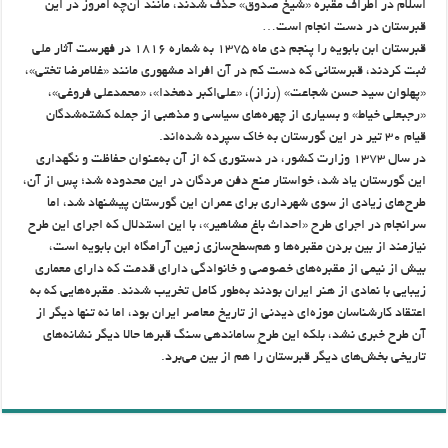
اسلام در اطراف مقبره «شیخ‌ صدوق» حذف شدند، مانند آن‌چه امروز در این
قبرستان در دست انجام است…
قبرستان ابن بابویه را پنجم دی ماه ۱۳۷۵ به شماره ۱۸۱۶ در فهرست آثار ملی
ثبت کردند، قبرستانی که دست کم در آن افراد مشهوری مانند «غلامرضا تختی»،
«پهلوان سید حسن شجاعت» (رزاز)، «علی‌اکبر دهخدا»، «محمدعلی فروغی»،
«رجبعلی خیاط» و بسیاری از چهره‌های سیاسی و مذهبی از جمله کشته‌شدگان
قیام ۳۰ تیر در این گورستان به خاک سپرده شده‌اند.
در سال ۱۳۷۳ وزارت کشور، در دستوری که از آن به‌عنوان حفاظت و نگهداری
این گورستان یاد شد، خواستار منع دفن مردگان در این محدوده شد؛ پس از آن،
طرح‌های زیادی از سوی شهرداری برای عمران این گورستان پیشنهاد شد، اما
سرانجام در اجرای طرح «احداث باغ مشاهیر»، با این استدلال که اجرای این طرح
نیازمند از بین بردن مقبره‌ها و هم‌سطح‌سازی زمین آرامگاه ابن بابویه‌ است،
بیش از نیمی از مقبره‌های خصوصی و خانوادگی دارای قدمت که دارای معماری
زیبایی با نمادی از هنر ایران بودند به‌طور کامل تخریب شدند. مقبره‌هایی که به
اعتقاد کارشناسان موزه‌ای دیدنی از تاریخ معاصر ایران بود، اما نه تنها دیگر از
آن طرح خبری نشد، بلکه این طرحِ ساماندهی سنگ قبرها حالا دیگر نشانه‌های
تاریخی بخش‌های دیگر قبرستان را هم از بین می‌برد.