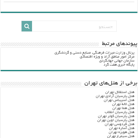
پيوندهاي مرتبط
پرتال وزارت ميراث فرهنگي، صنایع دستی و گردشگري
مرکز امور مناطق آزاد و ویژه اقتصادی
سازمان جهانی جهانگردی
پایگاه خبری هفت گرد
برخی از هتل‌های تهران
هتل استقلال تهران
هتل پارسیان آزادی تهران
هتل اسپیناس تهران
هتل لاله تهران
هتل هما تهران
هتل پارسیان انقلاب
هتل پارسیان کوثر تهران
هتل پارسیان اوین تهران
هتل فردوسی تهران
هتل آساره تهران
هتل هویزه تهران
هتل سیمرغ تهران