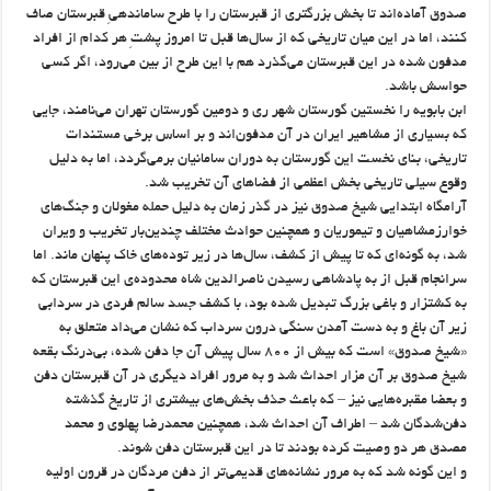
صدوق آماده‌اند تا بخش بزرگتری از قبرستان را با طرح ساماندهیِ قبرستان صاف
کنند، اما در این میان تاریخی که از سال‌ها قبل تا امروز پشتِ هر کدام از افراد
مدفون شده در این قبرستان می‌گذرد هم با این طرح از بین می‌رود، اگر کسی
حواسش باشد.
ابن بابویه را نخستین گورستان شهر ری و دومین گورستان تهران می‌نامند،‌ جایی
که بسیاری از مشاهیر ایران در آن مدفون‌اند و بر اساس برخی مستندات
تاریخی، بنای نخست این گورستان به دوران سامانیان برمی‌گردد، اما به دلیل
وقوع سیلی تاریخی بخش اعظمی از فضاهای آن تخریب شد.
آرامگاه ابتدایی شیخ صدوق نیز در گذر زمان به دلیل حمله مغولان و جنگ‌های
خوارزمشاهیان و تیموریان و همچنین حوادث مختلف چندین‌بار تخریب و ویران
شد، به‌ گونه‌ای که تا پیش از کشف، سال‌ها در زیر توده‌های خاک پنهان ماند. اما
سرانجام قبل از به پادشاهی رسیدن ناصرالدین شاه محدوده‌ی این قبرستان که
به کشتزار و باغی بزرگ تبدیل شده بود، با کشف جسد سالم فردی در سردابی
زیر آن باغ و به دست آمدن سنگی درون سرداب که نشان می‌داد متعلق به
«شیخ صدوق» است که بیش از ۸۰۰ سال پیش آن جا دفن شده، بی‌درنگ بقعه‌
شیخ صدوق بر آن مزار احداث شد و به مرور افراد دیگری در آن قبرستان دفن
و بعضا مقبره‌هایی نیز – که باعث حذف بخش‌های بیشتری از تاریخ گذشته‌
دفن‌شدگان شد – اطراف آن احداث شد، همچنین محمدرضا پهلوی و محمد
مصدق هر دو وصیت کرده بودند تا در این قبرستان دفن شوند.
و این گونه شد که به مرور نشانه‌های قدیمی‌تر از دفن مردگان در قرون اولیه