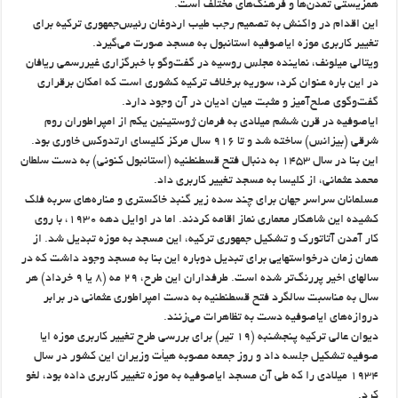
همزیستی تمدن‌ها و فرهنگ‌های مختلف است.
این اقدام در واکنش به تصمیم رجب طیب اردوغان رئیس‌جمهوری ترکیه برای
تغییر کاربری موزه ایاصوفیه استانبول به مسجد صورت می‌گیرد.
ویتالی میلونف، نماینده مجلس روسیه در گفت‌وگو با خبرگزاری غیررسمی ریافان
در این باره عنوان کرد: سوریه برخلاف ترکیه کشوری است که امکان برقراری
گفت‌وگوی صلح‌آمیز و مثبت میان ادیان در آن وجود دارد.
ایاصوفیه در قرن ششم میلادی به فرمان ژوستینین یکم از امپراطوران روم
شرقی (بیزانس) ساخته شد و تا ۹۱۶ سال مرکز کلیسای ارتدوکس خاوری بود.
این بنا در سال ۱۴۵۳ به دنبال فتح قسطنطنیه (استانبول کنونی) به دست سلطان
محمد عثمانی، از کلیسا به مسجد تغییر کاربری داد.
مسلمانان سراسر جهان برای چند سده زیر گنبد خاکستری و مناره‌های سربه فلک
کشیده این شاهکار معماری نماز اقامه کردند. اما در اوایل دهه ۱۹۳۰، با روی
کار آمدن آتاتورک و تشکیل جمهوری ترکیه، این مسجد به موزه تبدیل شد. از
همان زمان درخواستهایی برای تبدیل دوباره این بنا به مسجد وجود داشت که در
سالهای اخیر پررنگ‌تر شده است. طرفداران این طرح، ۲۹ مه (۸ یا ۹ خرداد) هر
سال به مناسبت سالگرد فتح قسطنطنیه به دست امپراطوری عثمانی در برابر
دروازه‌های ایاصوفیه دست به تظاهرات می‌زنند.
دیوان عالی ترکیه پنجشنبه (۱۹ تیر) برای بررسی طرح تغییر کاربری موزه ایا
صوفیه تشکیل جلسه داد و روز جمعه مصوبه هیأت وزیران این کشور در سال
۱۹۳۴ میلادی را که طی آن مسجد ایاصوفیه به موزه تغییر کاربری داده بود، لغو
کرد.