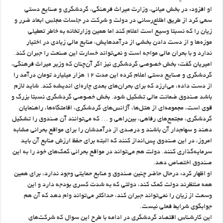
او افزود: در بخش میانی، وزارت میراث فرهنگی، گردشگری و صنایع دستی
سعی کرد از طریق اطلاع‌رسانی در دولت و شرکت در جلسات مجلس ابعاد ضرر و
زیان را که نسبتا وسیع است اعلام کند اما همین وزارتخانه به خاطر تعطیلی
موزه‌ها و از دست دادن بخشی از درآمدهایش، منابع مالی زیادی در اختیار
ندارد و با بحران مالی مواجه است و نمی‌تواند خسارت این صنعت را جبران کند.
امیریان گفت: بخش خصوصی گردشگری نیز اگر آن‌چنان که وزیر میراث فرهنگی،
گردشگری و صنایع دستی اعلام کرده این مدت ۱۲ هزار میلیارد تومان درآمد را
از دست داده، می‌ارزد که برای بحران‌های بعدی چاره‌ای اندیشه کند. شاید لازم
باشد صندوق ضمانت مالی تشکیل شود. بخش خصوصی گردشگری نسبتا بزرگ و
قوی است، مجموعه‌ای از هتل‌ها، آژانس‌های گردشگری، اقامتگاه‌ها، راهنمایان
گردشگری، مجتمع‌های رفاهی، بین‌راهی و … که می‌توانند آن صندوق را تشکیل
دهند و سهام‌دار آن باشند و درصدی از درآمدشان را برای مواقع بحرانی مشابه
امروز، در این صندوق پس‌انداز کنند که البته برای حفظ ارزش منابع آن باید
سرمایه‌گذاری کنند. دولت هم می‌تواند در مواقع بحرانی کمک‌های خود را به این
صندوق اختصاص دهد.
او اظهار کرد: درحال حاضر چنین صندوق و منابع حمایتی وجود ندارد، برای همین
همه منتظرند دولت کمک کند، دولتی که به شدت کسری بودجه دارد و این
وسعت از زیان را نمی‌تواند جبران کند، حداکثر می‌تواند وام دهد که آن هم
جوابگوی شرایط فعلی نیست.
این کارشناس اقتصاد گردشگری در ادامه با طرح این سوال که شرکت‌های