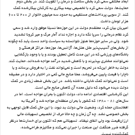
ابعاد مختلفی سعی کرد بخش سلامت و درمان را تقویت کند. در بخش دومِ
حمایت‌ها، دولت سعی کرد با تخصیص بیمه بیکاری به کارکنان بیکارشده کمک
کند. از سویی پرداخت‌های مستقیمی به حدود سه میلیون خانوار از ۲۰۰ تا ۶۰۰
هزار تومان داشت.
امیریان بیان کرد: معتقدم دولت در این حوزه‌ها نسبتا موفق وارد شد و سعی
کرد نظام درمانی را سرپا نگه دارد و اجازه نداد آمار مرگ و میر کرونا تشدید
شود. ولی در سایر حوزه‌ها هنوز نتوانسته به سیاست واحد دست یابد که چگونه
از بخش‌های آسیب‌پذیر مثل هتل‌ها، آژانس‌ها، موزه‌ها، مراکز فرهنگی و
باشگاه‌های ورزشی که در این مدت کامل تعطیل بودند و یا با وجود بازگشایی
نمی‌توانند مشتری بپذیرند و با کاهش شدید درآمد مواجه شده‌اند، حمایت کند.
دولت به خاطر این‌که در تحریم است و نمی‌تواند نفت را به فروش برساند و یا
ناچارا با قیمت پایین می‌فروشد، عملا منابع مالی کمی در اختیار دارد و در مضیقه
است و نمی‌تواند کمک شایانی داشته باشد. در این بخش ضعف زیادی در کمک
دولت دیده می‌شود که دلیل عمده آن کاهش منابع مالی است.
این کارشناس اقتصادی ادامه داد: دولت اکنون با بحران مواجه است، اما در
سال‌های ۸۱ – ۱۳۸۰ که کشور با بحران منطقه‌ای مواجه شد و آمریکا به
افغانستان حمله کرد، وضعیت مالی دولت بد نبود، با این حال کمک قابل توجهی به
بخش خصوصی نشد. چه آن زمان و چه حالا حرف از تخصیص تسهیلات مالی
ارزان‌قیمت بود ولی اتفاق نیفتاد. تسهیلاتی هم که اکنون برای خسارت‌ها درنظر
گرفته ضرر هنگفت این صنعت را جبران نمی‌کند و مکانیزم طراحی‌شده،
کمک‌کننده نیست.