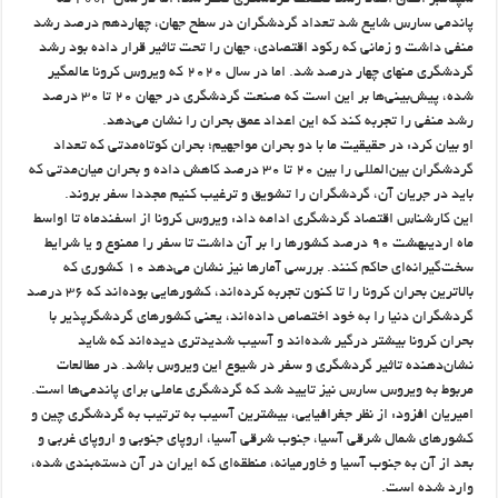
سپتامبر اتفاق افتاد رشد صنعت گردشگری صفر شد، اما در سال ۲۰۰۳ که
پاندمی سارس شایع شد تعداد گردشگران در سطح جهان، چهاردهم درصد رشد
منفی داشت و زمانی که رکود اقتصادی، جهان را تحت تاثیر قرار داده بود رشد
گردشگری منهای چهار درصد شد. اما در سال ۲۰۲۰ که ویروس کرونا عالمگیر
شده، پیش‌بینی‌ها بر این است که صنعت گردشگری در جهان ۲۰ تا ۳۰ درصد
رشد منفی را تجربه کند که این اعداد عمق بحران را نشان می‌دهد.
او بیان کرد: در حقیقیت ما با دو بحران مواجهیم؛ بحران کوتاه‌مدتی که تعداد
گردشگران بین‌المللی را بین ۲۰ تا ۳۰ درصد کاهش داده و بحران میان‌مدتی که
باید در جریان آن، گردشگران را تشویق و ترغیب کنیم مجددا سفر بروند.
این کارشناس اقتصاد گردشگری ادامه داد: ویروس کرونا از اسفندماه تا اواسط
ماه اردیبهشت ۹۰ درصد کشورها را بر آن داشت تا سفر را ممنوع و یا شرایط
سخت‌گیرانه‌ای حاکم کنند. بررسی آمارها نیز نشان می‌دهد ۱۰ کشوری که
بالاترین بحران کرونا را تا کنون تجربه کرده‌اند، کشورهایی بوده‌اند که ۳۶ درصد
گردشگران دنیا را به خود اختصاص داده‌اند، یعنی کشورهای گردشگرپذیر با
بحران کرونا بیشتر درگیر شده‌اند و آسیب شدیدتری دیده‌اند که شاید
نشان‌دهنده تاثیر گردشگری و سفر در شیوع این ویروس باشد. در مطالعات
مربوط به ویروس سارس نیز تایید شد که گردشگری عاملی برای پاندمی‌ها است.
امیریان افزود: از نظر جغرافیایی، بیشترین آسیب به ترتیب به گردشگری چین و
کشورهای شمال شرقی آسیا، جنوب شرقی آسیا، اروپای جنوبی و اروپای غربی و
بعد از آن به جنوب آسیا و خاورمیانه، منطقه‌ای که ایران در آن دسته‌بندی شده،
وارد شده است.