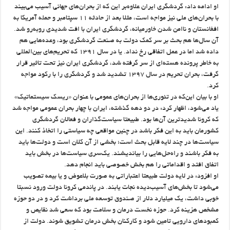
او ادامه داد: گردشگری ایران علاوه‌بر این که از بحران‌های جهانی آسیب می‌بیند
با بحران‌های ملی نیز مواجه است، مثلا بعد از حادثه ۱۱ سپتامبر و حمله آمریکا به
افغانستان و ناامن شدن خاورمیانه، گردشگری ایران با افت شدیدی روبه‌رو شد.
آن سال‌ها هم بحث بر سر کمک دولت به صنعت گردشگری بود، وعده‌هایی هم
داده شد اما در عمل اتفاقی رخ نداد. یا در سال ۱۳۹۱ که تحریم‌های بین‌المللی
به خاطر پرونده هسته‌ای از سر گرفته شد، گردشگری ایران نیز تحت تاثیر قرار
گرفت، بحران تحریم در سال ۱۳۹۷ تشدید شد و گردشگری را با رکود مواجه
کرد.
او با بیان این‌که در تئوری‌ها از بحران‌های عمومی با عنوان «ریسک سیستماتیک»
یاد می‌شود، اظهار کرد: در دو دهه گذشته، ایران با چهار بحران عمومی مواجه شد
که کرونا شدیدترین آن‌ها بود. طبیعتا سیاست‌گذاران و فعالان گردشگری
کشورمان باید به این فکر باشد در چنین مواقعی چه سیاستی را اتخاذ کنند. این
سیاست‌ها در چند لایه قابل بحث است؛ بخشی از آن کلان است و دولت‌ها باید
به فکر باشند و راه‌حل‌هایی را بیاندیشند. یک‌سری سیاست‌ها در بخش باید
اتفاق افتد و اقداماتی را هم بخش خصوصی باید انجام دهد.
او افزود: در لایه دولت طبیعتا اعتباراتی به صورت بلاعوض و یا بیمه تصویب
می‌شود تا بخش‌های آسیب‌دیده نجات یابند. در پاندمی کرونا دولت ورود نسبتا
خوبی داشت، یک میلیارد دلار از صندوق توسعه ملی برداشت کرد و در دو حوزه
مشخص هزینه کرد. حوزه نخست درمان و سلامت بود که سعی شد نقایص و
کمبودهای دارویی تامین شود و کارکنان بخش درمان تشویق شوند. دولت از