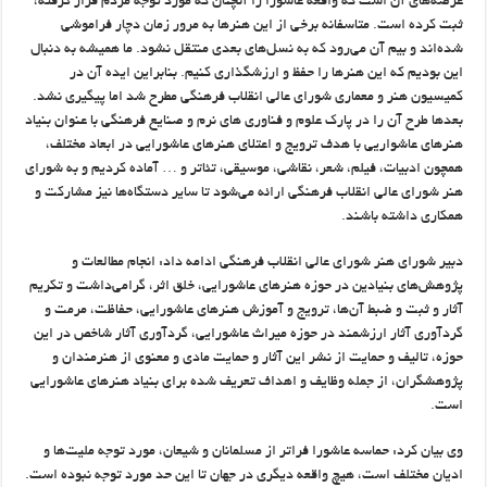
عرصه‌های آن است که واقعه عاشورا را آنچنان که مورد توجه مردم قرار گرفته،
ثبت کرده است. متاسفانه برخی از این هنرها به مرور زمان دچار فراموشی
شده‌اند و بیم آن می‌رود که به نسل‌های بعدی منتقل نشود. ما همیشه به دنبال
این بودیم که این هنرها را حفظ و ارزشگذاری کنیم. بنابراین ایده آن در
کمیسیون هنر و معماری شورای عالی انقلاب فرهنگی مطرح شد اما پیگیری نشد.
بعدها طرح آن را در پارک علوم و فناوری های نرم و صنایع فرهنگی با عنوان بنیاد
هنرهای عاشواریی با هدف ترویج و اعتلای هنرهای عاشورایی در ابعاد مختلف،
همچون ادبیات، فیلم، شعر، نقاشی، موسیقی، تئاتر و … آماده کردیم و به شورای
هنر شورای عالی انقلاب فرهنگی ارائه می‌شود تا سایر دستگاه‌ها نیز مشارکت و
همکاری داشته باشند.
دبیر شورای هنر شورای عالی انقلاب فرهنگی ادامه داد: انجام مطالعات و
پژوهش‌های بنیادین در حوزه هنرهای عاشورایی، خلق اثر، گرامی‌داشت و تکریم
آثار و ثبت و ضبط آن‌ها، ترویج و آموزش هنرهای عاشورایی، حفاظت، مرمت و
گردآوری آثار ارزشمند در حوزه میراث عاشورایی، گردآوری آثار شاخص در این
حوزه، تالیف و حمایت از نشر این آثار و حمایت مادی و معنوی از هنرمندان و
پژوهشگران، از جمله وظایف و اهداف تعریف شده برای بنیاد هنرهای عاشورایی
است.
وی بیان کرد: حماسه عاشورا فراتر از مسلمانان و شیعان، مورد توجه ملیت‌ها و
ادیان مختلف است، هیچ واقعه دیگری در جهان تا این حد مورد توجه نبوده است.