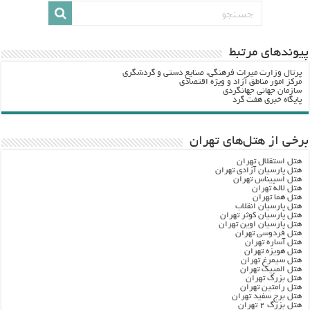
پيوندهاي مرتبط
پرتال وزارت ميراث فرهنگي، صنایع دستی و گردشگري
مرکز امور مناطق آزاد و ویژه اقتصادی
سازمان جهانی جهانگردی
پایگاه خبری هفت گرد
برخی از هتل‌های تهران
هتل استقلال تهران
هتل پارسیان آزادی تهران
هتل اسپیناس تهران
هتل لاله تهران
هتل هما تهران
هتل پارسیان انقلاب
هتل پارسیان کوثر تهران
هتل پارسیان اوین تهران
هتل فردوسی تهران
هتل آساره تهران
هتل هویزه تهران
هتل سیمرغ تهران
هتل المپیک تهران
هتل بزرگ تهران
هتل رامتین تهران
هتل برج سفید تهران
هتل بزرگ ۲ تهران