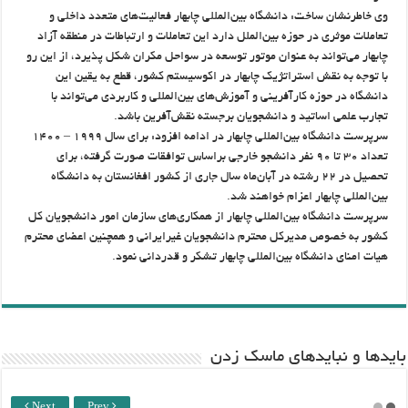
وی خاطرنشان ساخت: دانشگاه بین‌المللی چابهار فعالیت‌های متعدد داخلی و
تعاملات موثری در حوزه بین‌الملل دارد این تعاملات و ارتباطات در منطقه آزاد
چابهار می‌تواند به عنوان موتور توسعه در سواحل مکران شکل پذیرد، از این رو
با توجه به نقش استراتژیک چابهار در اکوسیستم کشور، قطع به یقین این
دانشگاه در حوزه کارآفرینی و آموزش‌های بین‌المللی و کاربردی می‌تواند با
تجارب علمی اساتید و دانشجویان برجسته نقش‌آفرین باشد.
سرپرست دانشگاه بین‌المللی چابهار در ادامه افزود: برای سال ۱۹۹۹ – ۱۴۰۰
تعداد ۳۰ تا ۹۰ نفر دانشجو خارجی براساس توافقات صورت گرفته، برای
تحصیل در ۲۲ رشته در آبان‌ماه سال جاری از کشور افغانستان به دانشگاه
بین‌المللی چابهار اعزام خواهند شد.
سرپرست دانشگاه بین‌المللی چابهار از همکاری‌های سازمان امور دانشجویان کل
کشور به خصوص مدیرکل محترم دانشجویان غیرایرانی و همچنین اعضای محترم
هیات امنای دانشگاه بین‌المللی چابهار تشکر و قدردانی نمود.
باید‌ها و نبایدهای ماسک زدن
Next
Prev