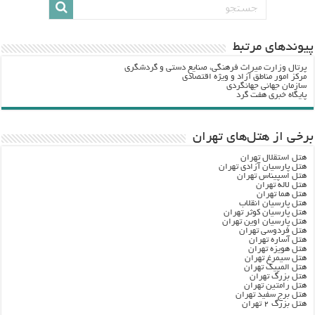
پيوندهاي مرتبط
پرتال وزارت ميراث فرهنگي، صنایع دستی و گردشگري
مرکز امور مناطق آزاد و ویژه اقتصادی
سازمان جهانی جهانگردی
پایگاه خبری هفت گرد
برخی از هتل‌های تهران
هتل استقلال تهران
هتل پارسیان آزادی تهران
هتل اسپیناس تهران
هتل لاله تهران
هتل هما تهران
هتل پارسیان انقلاب
هتل پارسیان کوثر تهران
هتل پارسیان اوین تهران
هتل فردوسی تهران
هتل آساره تهران
هتل هویزه تهران
هتل سیمرغ تهران
هتل المپیک تهران
هتل بزرگ تهران
هتل رامتین تهران
هتل برج سفید تهران
هتل بزرگ ۲ تهران