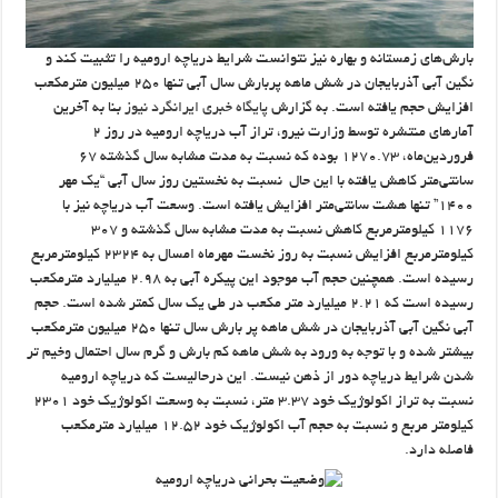
بارش‌های زمستانه و بهاره نیز نتوانست شرایط دریاچه ارومیه را تثبیت کند و
نگین آبی آذربایجان در شش ماهه پربارش سال آبی تنها ۲۵۰ میلیون مترمکعب
افزایش حجم یافته است. به گزارش
پایگاه خبری ایرانگرد نیوز
بنا به آخرین
آمارهای منتشره توسط وزارت نیرو، تراز آب دریاچه ارومیه در روز ۲
فروردین‌ماه، ۱۲۷۰.۷۳ بوده که نسبت به مدت مشابه سال گذشته ۶۷
سانتی‌متر کاهش یافته با این حال نسبت به نخستین روز سال آبی “یک مهر
۱۴۰۰” تنها هشت سانتی‌متر افزایش یافته است. وسعت آب دریاچه نیز با
۱۱۷۶ کیلومترمربع کاهش نسبت به مدت مشابه سال گذشته و ۳۰۷
کیلومترمربع افزایش نسبت به روز نخست مهرماه امسال به ۲۳۲۴ کیلومترمربع
رسیده است. همچنین حجم آب موجود این پیکره آبی به ۲.۹۸ میلیارد مترمکعب
رسیده است که ۲.۲۱ میلیارد متر مکعب در طی یک سال کمتر شده است. حجم
آبی نگین آبی آذربایجان در شش ماهه پر بارش سال تنها ۲۵۰ میلیون مترمکعب
بیشتر شده و با توجه به ورود به شش ماهه کم بارش و گرم سال احتمال وخیم تر
شدن شرایط دریاچه دور از ذهن نیست. این درحالیست که دریاچه ارومیه
نسبت به تراز اکولوژیک خود ۳.۳۷ متر، نسبت به وسعت اکولوژیک خود ۲۳۰۱
کیلومتر مربع و نسبت به حجم آب اکولوژیک خود ۱۲.۵۲ میلیارد مترمکعب
فاصله دارد.