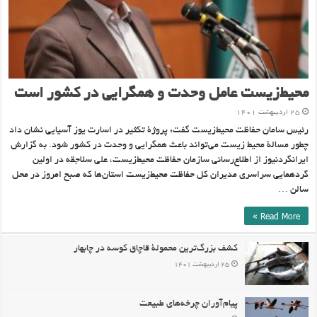
محیط‌زیست عامل وحدت و همگرایی در کشور است
۲۵ اردیبهشت ۱۴۰۱
رئیس سامان حفاظت محیط‌زیست گفت: پروژۀ تکثیر در اسارت یوز آسیایی نشان داد
چطور مسالۀ محیط زیست می‌تواند باعث همگرایی و وحدت در کشور شود. به گزارش
ایرانگردنیوز از اطلاع‌رسانی سازمان حفاظت محیط‌زیست، علی سلاجقه در اولین
گردهمایی سراسری مدیران کل حفاظت محیط‌زیست استان‌ها که صبح امروز در محل
سالن …
Read More »
کشف بزرگ‌ترین محمولۀ قاچاق کوسه در چابهار
۲۵ اردیبهشت ۱۴۰۱
پیام‌آوران چرخه‌های طبیعت