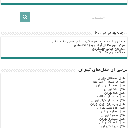
پيوندهاي مرتبط
پرتال وزارت ميراث فرهنگي، صنایع دستی و گردشگري
مرکز امور مناطق آزاد و ویژه اقتصادی
سازمان جهانی جهانگردی
پایگاه خبری هفت گرد
برخی از هتل‌های تهران
هتل استقلال تهران
هتل پارسیان آزادی تهران
هتل اسپیناس تهران
هتل لاله تهران
هتل هما تهران
هتل پارسیان انقلاب
هتل پارسیان کوثر تهران
هتل پارسیان اوین تهران
هتل فردوسی تهران
هتل آساره تهران
هتل هویزه تهران
هتل سیمرغ تهران
هتل المپیک تهران
هتل بزرگ تهران