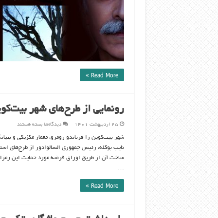
جایزه
در
جشنواره
نیس
فرانسه
شد
Read More »
رونمایی از طرح‌های شهر بیت‌کو
برای
۲۵ اردیبهشت ۱۴۰۱
دیدگاه‌ها
بسته هستند
رونمایی
از
طرح‌های
شهر
بیت‌کوین
در
ساخت آن از طریق اوراق قرضه مورد حمایت این رمزارز
السالوادور
…
Read More »