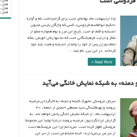
م فردوسی است
هتل ب
هتل ر
هتل ب
هتل بزرگ
۲۵ اردیبهشت ماه، بهانه‌ای است برای گرامیداشت نام و آوازه
«حکیم ابوالقاسم فردوسی»، کسی که واژگان پارسی مدیون
اندیشه و قلم او است. تاریخ این مرز و بوم همواره مملو از
تفکر و درایت فرهیختگانی است که نه تنها زمان خویش، بلکه
تمام دوران پس از خود را وامدار اندیشه‌ و همت بلند خود
کرده‌اند. در این بین، نام بلند …
Read More »
دمنه» به شبکه نمایش خانگی می‌آید
سریال عروسکی «شهرک کلیله و دمنه» به کارگردانی مرضیه
برومند و تهیه‌کنندگی سید مصطفی احمدی از جمعه ـ ۳۰
اردیبهشت ماه ـ از شبکه نمایش خانگی پخش خواهد شد. به
گزارش ایرانگردنیوز، مرضیه برومند دربارۀ تولید این مجموعۀ
عروسکی اظهار کرده است: نمی‌دانم چرا این عروسک‌ها دست
از سر من برنمی‌دارند؛ البته شایدم من دست از سر این