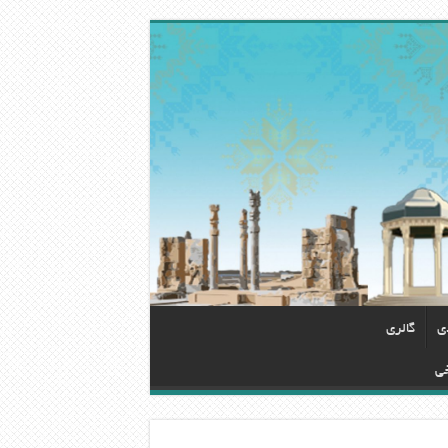
دی
گالری
خی