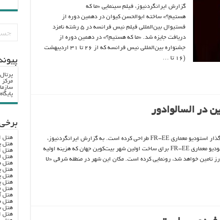
گزارش ایرانگردنیوز، فیلم سینمایی «ما که
هستیم؟» ساخته ابوالحسن کیوان در دهمین دوره از
فستیوال بین‌المللی فیلم نیس فرانسه در ۵ رشته نامزد
دریافت جایزه شد. «ما که هستیم؟» در دهمین دوره از
جشنواره بین‌المللی نیس فرانسه که از ۲۶ تا ۳۱ اردیبهشت
(۱۶ تا …
پيوند
پرتال
مرکز ا
سازما
پایگا
ین در السالوادور
برخی 
هتل ا
شهر بیت‌کوین را فرناندو رومرو، معمار مکزیکی و بنیانگذار استودیو معماری FR-EE طراحی کرده است. به گزارش ایرانگردنیوز،
هتل پ
نایب بوکله، رئیس جمهوری السالوادور از طرح‌های استودیو معماری FR-EE برای ساخت اولین شهر بیت‌کوین جهان که هزینه اولیه
هتل ا
هتل ل
 تامین خواهد شد، رونمایی کرده است. مکان این شهر در منطقه شرقی «لا
هتل ه
هتل پ
هتل پ
هتل پ
هتل ف
هتل آ
هتل ه
هتل س
هتل ا