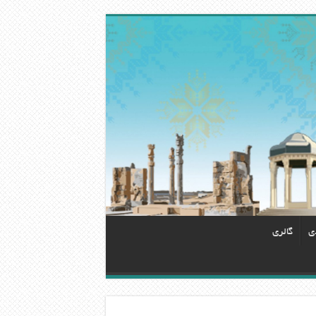
دی
گالری