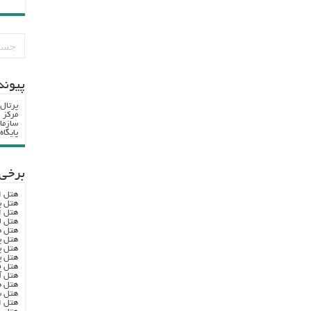
پيوند
پرتال
مرکز ا
سازما
پایگا
برخی 
هتل ا
هتل پ
هتل ا
هتل ل
هتل ه
هتل پ
هتل پ
هتل پ
هتل ف
هتل آ
هتل ه
هتل س
هتل ا