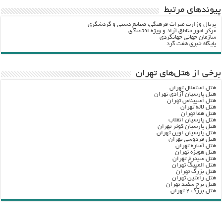
پيوندهاي مرتبط
پرتال وزارت ميراث فرهنگي، صنایع دستی و گردشگري
مرکز امور مناطق آزاد و ویژه اقتصادی
سازمان جهانی جهانگردی
پایگاه خبری هفت گرد
برخی از هتل‌های تهران
هتل استقلال تهران
هتل پارسیان آزادی تهران
هتل اسپیناس تهران
هتل لاله تهران
هتل هما تهران
هتل پارسیان انقلاب
هتل پارسیان کوثر تهران
هتل پارسیان اوین تهران
هتل فردوسی تهران
هتل آساره تهران
هتل هویزه تهران
هتل سیمرغ تهران
هتل المپیک تهران
هتل بزرگ تهران
هتل رامتین تهران
هتل برج سفید تهران
هتل بزرگ ۲ تهران