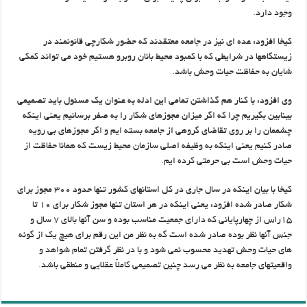
وجود دارد.
کيخا افزود: عده اي نيز در جامعه معتقدند که حضور شکارچي قانونمند در
زيستگاهها در شرايطي که با کمبود محيط بانان روبرو هستيم خود مي تواند کمکي
شايان به حفاظت حيات وحش باشد.
وي افزود: با کنار هم گذاشتن تمامي اين ادله به عنوان يک مسئول بايد تصميمي
بينابين بگيريم چرا که اگر ميزان مجوزهاي شکار را به صفر برسانيم يعني اينکه
چشممان را بر روي تقاضاي گروهي از جامعه بسته ايم و اگر مجوزهاي بي رويه
صادر کنيم يعني اينکه به وظيفه اصلي سازمان محيط زيست که همانا حفاظت از
حيات وحش است بي حرمتي کرده ايم.
کيخا با بيان اينکه در سال جاري در کل استانهاي کشور تنها حدود ۳۰۰ مجوز براي
شکار صادر شده افزود: يعني اينکه در هر استان تنها مجوز شکار براي ۱۰ تا
۱۵راس از چهارپاياني که داراي جمعيت مناسب بوده و سن آنها بالاي ۷ سال و
جنس آنها نظر بوده صادر شده است گه به نظر من اين رقم براي هيچ يک از گونه
هاي حيات وحش تهديد محسوب نمي شود و با در نظر گرفتن تمام شواهد و
واقعيتهاي جامعه به نظر مي رسد چنين تصميمي کاملاً عقلايي و منطقي باشد.