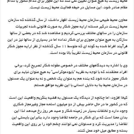
محيط زيست به هيچ عنوان تعيين نمي کند که اين مجوز براي کدام کشور يا کدام
مقام صادر شود، اين مسايل در حيطه فعاليت محيط زيست نيست.
معاون محيط طبيعي سازمان محيط زيست اظهار داشت: از سال گذشته که سازمان
محيط زيست درگير مسئله ارايه مجوز شکار به صورت قانوني شده تجربيات
سازمان را در سالهاي مختلف بررسي کرديم و مشاهده شد که در بعضي از سالها
سازکان به هيچ عنوان مجوزي براي شکار نداده اما در بسياري از سالها نيز در اين
فرآيند افراط شده به گونه اي که متوسط ۱۱ سال گذشته از نظر ارايه مجوز شکار
قانوني در سازمان محيط زيست تقريباً بالا بوده است.
وي با اشاره به ديدگاههاي مختلف در خصوص مقوله شکار تصريح کرد: برخي
افراد معتقدند که با توجه به نظريه “بايودموکراسي” به هيچ عنوان نبايد براي
شکار مجوز داده شود که بنده هم به عنوان يک شخص و نه به عنوان يک مسئول
در سازمان محيط بنا به دلايل انساني با اين نظريه موافق هستم.
کيخا افزود: اما چنانچه از ديدگاه يک مسئول به قضيه بنگريم واقعيت اين است
که در کشور ما در حال حاضر بيش از دو ميليون اسلحه مجاز وغيرمجاز شکاري
وجود دارد و تخلفات بسيار در زمينه شکار و صيد هر روز رخ ميدهد لذا اين
بدان معنا است که براي شکار در جامعه تقاضا وجود دارد بنابراين بايستي اين
تقاضا را مديريت کرد و مسئولان نمي توانند چشم خود را بر روي اين واقعيت
بسته و مطابق ميل خود عمل کنند.