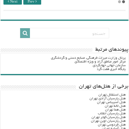
Next
Prev
پيوندهاي مرتبط
پرتال وزارت ميراث فرهنگي، صنایع دستی و گردشگري
مرکز امور مناطق آزاد و ویژه اقتصادی
سازمان جهانی جهانگردی
پایگاه خبری هفت گرد
برخی از هتل‌های تهران
هتل استقلال تهران
هتل پارسیان آزادی تهران
هتل اسپیناس تهران
هتل لاله تهران
هتل هما تهران
هتل پارسیان انقلاب
هتل پارسیان کوثر تهران
هتل پارسیان اوین تهران
هتل فردوسی تهران
هتل آساره تهران