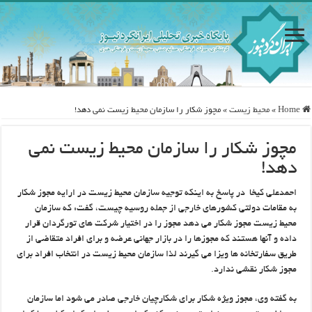
Home
»
محيط زيست
»
مچوز شکار را سازمان محيط زيست نمي دهد!
مچوز شکار را سازمان محيط زيست نمي
دهد!
احمدعلي کيخا در پاسخ به اينکه توجيه سازمان محيط زيست در ارايه مجوز شکار
به مقامات دولتي کشورهاي خارجي از جمله روسيه چيست، گفت: که سازمان
محيط زيست مجوز شکار مي دهد مجوز را در اختيار شرکت هاي تورگردان قرار
داده و آنها هستند که مجوزها را در بازار جهاني عرضه و براي افراد متقاضي از
طريق سفارتخانه ها ويزا مي گيرند لذا سازمان محيط زيست در انتخاب افراد براي
مجوز شکار نقشي ندارد.
به گفته وي، مجوز ويژه شکار براي شکارچيان خارجي صادر مي شود اما سازمان