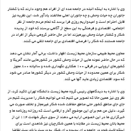
وي با اشاره به اينکه البته در جامعه عده اي از افراد هم وجود دارند که با کشتار
جانوران چه حيات وحش و چه جانوران اهلي مخالفند يادآور شد: اين نظريه نيز
قابل احترام است و اميدواريم روزي فرا برسد که تمام مردم جامعه از نظر
اجتماعي، اقتصادي و فرهنگي به اين سطح از آگاهي برسند که خود از پديده
شکار و کشتار حيات وحش بپرهيزند اما در حال حاضر گروهي ديگر از افراد در
جامعه هستند که شکار را فرصتي اقتصادي براي جامعه تلقي مي کنند.
معاون محيط طبيعي سازمان محيط زيست اظهار داشت: برخي آمار نشان مي دهد
که در حال حاضر نمونه هايي از حيات وحش کشور در کشورهايي مانند آمريکا و
کشورهاي اروپايي در قرقي ۱۰۰ هکتاري نگهداري شده و ساليانه ۸۰۰ مجوز
شکار براي همين محدوده از حيات وحش کشور در ديگر کشورها صادر مي شود
که سود اقتصادي زيادي عايد آنها مي کند.
وي با اشاره به ديدگاههاي رئيس گروه محيط زيست دانشگاه تهران تاکيد کرد: از
نظر وي نيز همين حالا که تصوير مي کنيم که مي توانيم شکار را مديريت کنيم در
جاي جاي مناطق کشور حتي مناطق حفاظت شده شکار غيرمجاز و تخلف صورت مي
گيرد، دليل من هم براي اين موضوع آمار و ارقامي است که روزانه روزنامه ها و
خبرگزاري ها در اين خصوص ارايه مي دهند از سوي ديگر شهادت ۱۱۴ تن از
محيط بانان محيط زيست در مقابله با همين شکارچيان نيز شاهدي است براي
اينکه ثابت شود در جامعه براي پديده براي شکار به درست يا نادرست تقاضا