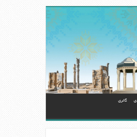
دی
گالری