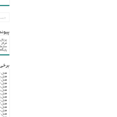
پيوند
پرتال
مرکز ا
سازما
پایگا
برخی 
هتل ا
هتل پ
هتل ا
هتل ل
هتل ه
هتل پ
هتل پ
هتل پ
هتل ف
هتل آ
هتل ه
هتل س
هتل ا