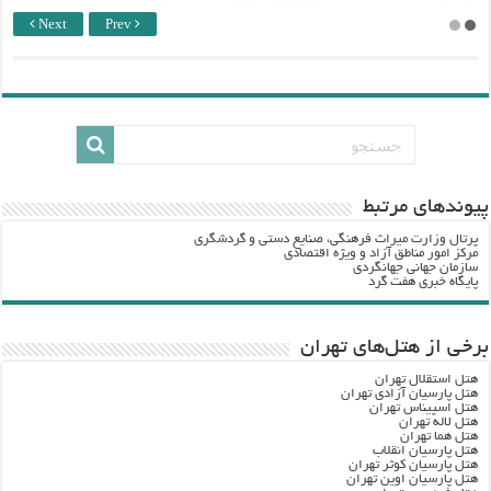
Next
Prev
پيوندهاي مرتبط
پرتال وزارت ميراث فرهنگي، صنایع دستی و گردشگري
مرکز امور مناطق آزاد و ویژه اقتصادی
سازمان جهانی جهانگردی
پایگاه خبری هفت گرد
برخی از هتل‌های تهران
هتل استقلال تهران
هتل پارسیان آزادی تهران
هتل اسپیناس تهران
هتل لاله تهران
هتل هما تهران
هتل پارسیان انقلاب
هتل پارسیان کوثر تهران
هتل پارسیان اوین تهران