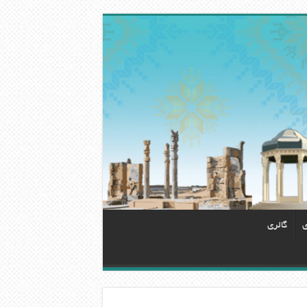
ی
گالری