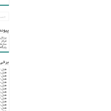
پيوند
پرتال
مرکز ا
سازما
پایگا
برخی 
هتل ا
هتل پ
هتل ا
هتل ل
هتل ه
هتل پ
هتل پ
هتل پ
هتل ف
هتل آ
هتل ه
هتل س
هتل ا