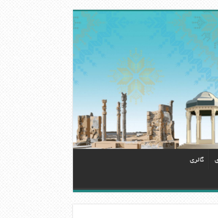
ی
گالری