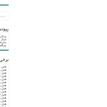
پيوند
پرتال
مرکز ا
سازما
پایگا
برخی 
هتل ا
هتل پ
هتل ا
هتل ل
هتل ه
هتل پ
هتل پ
هتل پ
هتل ف
هتل آ
هتل ه
هتل س
هتل ا