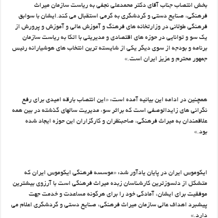
بخش انتصاب جناب آقای دکتر محمدعلی نجفی به ریاست سازمان میراث
فرهنگی، صنایع دستی و گردشگری به گرمی استقبال می کند.ایشان با سوابق
فرهنگی طولانی در وزارتخانه های فرهنگ و آموزش عالی و آموزش و پرورش از
یک سو و توانایی در حوزه های اقتصادی و مدیریتی با اتکا به ریاست سازمان
برنامه و بودجه از سوی دیگر یکی از شایسته ترین انتخاب های هوشیارانه رئیس
جمهور محترم و عزیز ایران است.»
همچنین در ادامه این بیانیه آمده است: «این انتصاب بارقه امیدی برای رفع
نگرانی های زایدالوصفی است که براثر سوء مدیریت سالهای گذشته در بین همه
علاقمندان به میراث فرهنگی، صاحبنظران و کارگزاران این حوزه ایجاد شده
بود.»
ایکوموس ایران در پایان یادآور شد: «موسسه فرهنگی ایکوموس ایران که
متشکل از دلسوزترین کارشناسان زبده میراث فرهنگی است با آرزوی بیشترین
موفقیت برای ایشان، آمادگی خود را برای هرگونه مساعدت و خدمت جهت
پیشبرد اهداف عالی سازمان میراث فرهنگی، صنایع دستی و گردشگری اعلام می
دارد.»