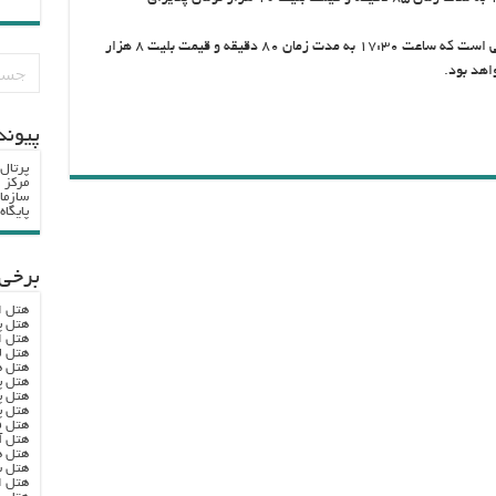
«رضا» عنوان اثر نمایشی دیگری نوشته جابر رمضانی است که ساعت ۱۷:۳۰ به مدت زمان ۸۰ دقیقه و قیمت بلیت ۸ هزار
واهد بود.
پيوند
پرتال
مرکز ا
سازما
پایگا
برخی 
هتل ا
هتل پ
هتل ا
هتل ل
هتل ه
هتل پ
هتل پ
هتل پ
هتل ف
هتل آ
هتل ه
هتل س
هتل ا