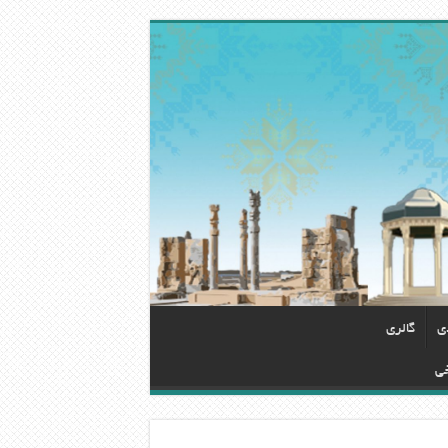
دی
گالری
خی