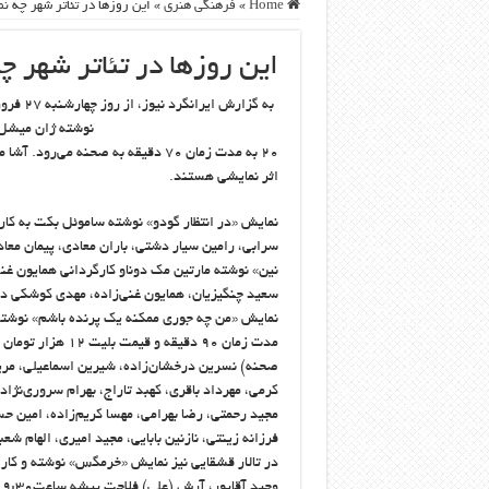
Home
»
فرهنگی هنری
»
این روزها در تئاتر شهر چه نم
این روزها در تئاتر شهر چ
به گزار
نوشته ژان میشل 
۲۰ به مدت زمان ۷۰ دقیقه به صحنه م
اثر نمایشی هستند.
نمایش «در انتظار گودو» نوشته ساموئل بکت به کارگ
سعید چنگیزیان، همایون غنی‌زاده، مهدی کوشکی در تا
مدت زمان ۹۰ دقیقه
صحنه) نسرین درخشان‌زاده، شیرین اسماعیلی، مریم 
کرمی، مهرداد باقری، کهبد تاراج، بهرام سروری‌نژاد
مجید رحمتی، رضا بهرامی، مهسا کریم‌زاده، امین حس
فرزانه زینتی، نازنین بابایی، مجید امیری، الهام شعب
در تالار قشقایی نیز نمایش «خرمگس» نوشته و کار