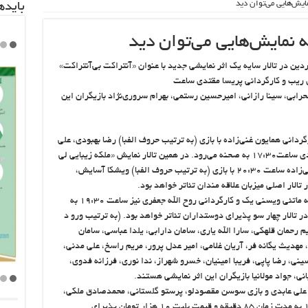
ایش‌هایی می‌توان دید
باید‌
ه نمایش‌هایی می‌توان دید
ش ایرانگرد نیوز، از روز چهارشنبه ۲۷ فروردین در تالار سایه یک اثر نمایشی جدید با عنوان «آنتراکت بی‌آنتراکت»
ریب و کارگردانی پریسا مقتدی ساعت
ی‌رود. آشا محرابی، سینا رازانی، امیرحسین رستمی، بهرام سروری‌نژاد بازیگران این
ردانی همایون غنی‌زاده با بازی (به ترتیب حروف الفبا) رضا بهبودی، علی
سرابی، رامین سیار دشتی، باران معادی، پیمان معادی ساعت۱۷:۳۰ به صحنه می‌رود. در همین تالار نمایش «ملکه زیبایی لی
نین» نوشته مارتین مک دوناو کارگردانی همایون غنی‌زاده ساعت ۲۰:۳۰ با بازی (به ترتیب حروف الفبا) ویشکا آسایش،
لار اصلی میزبان علاقه مندان تئا‌تر خواهد بود.
نمایش «من چه جوری ممکنه یک پرنده باشم» نوشته ماتئی ویسنی یک و کارگردانی روح الله جعفری نیز ساعت ۱۹:۳۰ به
 و قیمت بلیت ۱۲ هزار تومان در تالار چهار سو پذیرای دوستداران تئا‌تر خواهد بود. (به ترتیب ورو د
رحمان قلهکی، سارا الله یاری، سامان دارابی، یلدا عباسی، سامان
، مهدیث یگانه فر، آریان غلامی، امیر عدل پرور، مریم راسخ، علی مدنی،
ینی، رضا پاپی، فریبا امینیان، خسرو شهراز، ندا نوری، فرزانه فدوی،
انی، جواد مولانیا بازیگران این اثر نمایشی هستند.
 علی عابدی و بازی سوسن مقصودلو، پرستو گلستانی، محمدصادق ملکی،
وحید آقاپور، آرش (علی) فلاحت پیشه ساعت۱۹:۳۰ به مدت زمان ۸۵ دقیقه و قیمت بلیت ۱۰ هزار تومان پذیرای