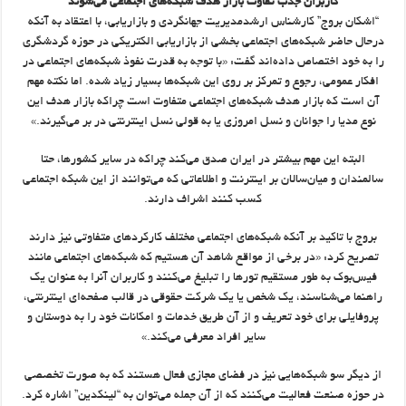
کاربران جذب تفاوت بازار هدف شبکه‌های اجتماعی می‌شوند
“اشکان بروج” کارشناس ارشدمدیریت جهانگردی و بازاریابی، با اعتقاد به آنکه
درحال حاضر شبکه‌های اجتماعی بخشی از بازاریابی الکتریکی در حوزه گردشگری
را به خود اختصاص داده‌اند گفت: «با توجه به قدرت نفوذ شبکه‌های اجتماعی در
افکار عمومی، رجوع و تمرکز بر روی این شبکه‌ها بسیار زیاد شده. اما نکته مهم
آن است که بازار هدف شبکه‌های اجتماعی متفاوت است چراکه بازار هدف این
نوع مدیا را جوانان و نسل امروزی یا به قولی نسل اینترنتی در بر می‌گیرند.»
البته این مهم بیشتر در ایران صدق می‌کند چراکه در سایر کشورها، حتا
سالمندان و میان‌سالان بر اینترنت و اطلاعاتی که می‌توانند از این شبکه اجتماعی
کسب کنند اشراف دارند.
بروج با تاکید بر آنکه شبکه‌های اجتماعی مختلف کارکردهای متفاوتی نیز دارند
تصریح کرد: «در برخی از مواقع شاهد آن هستیم که شبکه‌های اجتماعی مانند
فیس‌بوک به طور مستقیم تورها را تبلیغ می‌کنند و کاربران آنرا به عنوان یک
راهنما می‌شناسند، یک شخص یا یک شرکت حقوقی در قالب صفحه‌ای اینترنتی،
پروفایلی برای خود تعریف و از آن طریق خدمات و امکانات خود را به دوستان و
سایر افراد معرفی می‌کند.»
از دیگر سو شبکه‌هایی نیز در فضای مجازی فعال هستند که به صورت تخصصی
در حوزه صنعت فعالیت می‌کنند که از آن جمله می‌توان به “لینکدین” اشاره کرد.