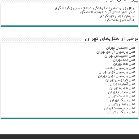
پرتال وزارت ميراث فرهنگي، صنایع دستی و گردشگري
مرکز امور مناطق آزاد و ویژه اقتصادی
سازمان جهانی جهانگردی
پایگاه خبری هفت گرد
برخی از هتل‌های تهران
هتل استقلال تهران
هتل پارسیان آزادی تهران
هتل اسپیناس تهران
هتل لاله تهران
هتل هما تهران
هتل پارسیان انقلاب
هتل پارسیان کوثر تهران
هتل پارسیان اوین تهران
هتل فردوسی تهران
هتل آساره تهران
هتل هویزه تهران
هتل سیمرغ تهران
هتل المپیک تهران
هتل بزرگ تهران
هتل رامتین تهران
هتل برج سفید تهران
هتل بزرگ ۲ تهران