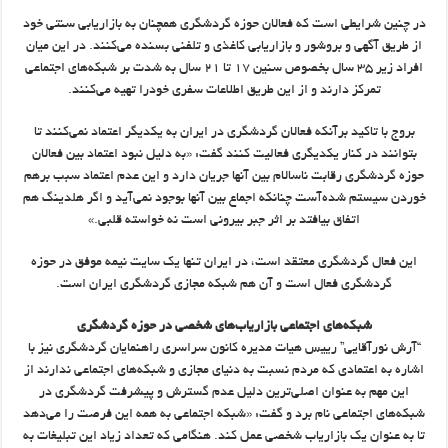
در چنین شرایطی است که فعالان حوزه گردشگری همچنان به بازاریابی سنتی خود
از طریق آگهی و بروشور و بازاریابی کاغذی و تلفنی بسنده می‌کنند. در این میان
افراد زیر ۳۵ سال بخصوص سنین ۱۷ تا ۲۱ سال به شدت بر شبکه‌های اجتماعی
تمرکز دارند و از این طریق اطلاعات سفری خودرا تهیه می‌کنند.
بروج با تاکید برآنکه فعالان گردشگری در ایران به یکدیگر اعتماد نمی‌کنند تا
بتوانند در کنار یکدیگری فعالیت کنند گفت: «به دلیل نبود اعتماد بین فعالان
حوزه گردشگری رقابت ناسالام بین آنها جریان دارد و این عدم اعتماد سبب برهم
خوردن سیستم شده‌آست چنانکه اجماع بین آنها بوجود نمی‌آید و اگر هلدینگ هم
اتفاق بیافتد بر اثر جبر بیرونی است نه خواسته قلبی.»
این فعال گردشگری معتقد است، در ایران تنها یک سایت نیمه موفق در حوزه
گردشگری فعال است و آن هم شبکه مجازی گردشگری ایران است.
شبکه‌های اجتماعی بازاریاب‌های شخصی در حوزه گردشگری
“آرش نورآقایی” رییس هیات مدیره کانون سراسری راهنمایان گردشگری نیز با
اشاره به اعتمادی که مردم نسبت به دنیای مجازی و شبکه‌های اجتماعی ندارند از
این مهم به عنوان اصلی‌ترین دلیل عدم گسترش و پیشرفت گردشگری در
شبکه‌های اجتماعی نام برد و گفت‌:‌ «شبکه اجتماعی به همه این فرصت را می‌دهد
تا به عنوان یک بازاریاب شخصی عمل کند. هنگامی که تعداد زیاد این تبلیغات به