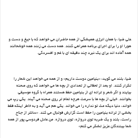
علی ضیاء با همان انرژی همیشگی از همه حاضران می خواهد که با جیغ و دست و
هورا او را برای اجرای برنامه همراهی کنند. همه دست می زنند همه خوشحالند
همه آماده اند برای یک نبرد چند دقیقه ای با غم و افسردگی.
ضیاء بلند می گوید: «بنیامین دوست داریم» و از همه می خواهد این شعار را
تکرار کنند. او بعد از لحظاتی از تعدادی از بچه ها می خواهد که روی صحنه
بیایند و اگر شعر و ترانه ای از بنیامین حفظ هستند همراه با گروه موسیقی
بخوانند. خیلی از بچه ها با سرعت هرچه تمام تر روی صحنه می آیند. یکی رپ می
خواند، دنیا دیگه مث تو نداره را می خواند. یکی هم می آید و به خاطر اینکه فقط
بخشی از ترانه بنیامین را حفظ است گزارش فوتبال می کند. «سانتر از جناح
راست، بلند و یک ضربه توی دروازه، توی دروازه. من عادل فردوسی پور از همه
شما بینندگان عزیز تشکر می کنم»