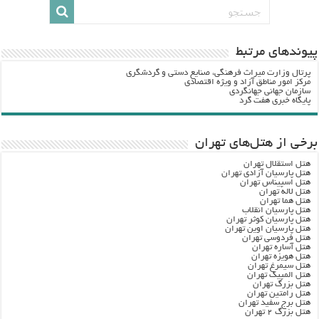
پيوندهاي مرتبط
پرتال وزارت ميراث فرهنگي، صنایع دستی و گردشگري
مرکز امور مناطق آزاد و ویژه اقتصادی
سازمان جهانی جهانگردی
پایگاه خبری هفت گرد
برخی از هتل‌های تهران
هتل استقلال تهران
هتل پارسیان آزادی تهران
هتل اسپیناس تهران
هتل لاله تهران
هتل هما تهران
هتل پارسیان انقلاب
هتل پارسیان کوثر تهران
هتل پارسیان اوین تهران
هتل فردوسی تهران
هتل آساره تهران
هتل هویزه تهران
هتل سیمرغ تهران
هتل المپیک تهران
هتل بزرگ تهران
هتل رامتین تهران
هتل برج سفید تهران
هتل بزرگ ۲ تهران