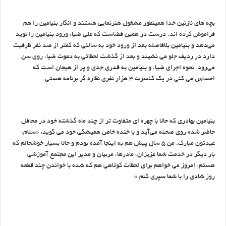
بچه های نازنین خدا همینطور مشغول هنرنمایی هستند و انگار بنیامین را هم
فراموش کرده اند. درست در همین فضاست که علی ضیاء ورود بنیامین را نوید
می‌دهد و بنیامین بلافاصله بعد از ورود خود به سالنی که کمتر از صد نفر ظرفیت
دارد در ردیف جلو می نشیند و بعد از گذشت لحظاتی به دعوت ضیاء روی سن
می‌رود. نحوه اجرای ضیاء و بنیامین به قدری جدی و پر از هیجان است که
احساس می کنی در یک کنسرت ۳ هزار نفری نظاره گر برنامه هستی.
بنیامین بهادری که حالا با چهره ای متفاوت تر از چند ماه گذشته خود در محافل
حاضر شده روی صحنه می‌آید و با خنده خاص همیشگی خود می گوید: «سلام،
عیدتون مبارک. من ۵ سال پیش هم به اینجا آمده بودم و حالا بسیار خوشحالم که
بار دیگر در خدمت شما عزیزان، مادرها، مربیان و مدیر این مجتمع آموزشی
هستم. امروز می خواهم برای لحظات کوتاهی هم که شده با خواندن چند قطعه
روز شادی را با شما سپری کنم.»