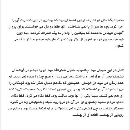
«دنیا دیگه مثل تو نداره» اولین قطعه ای بود که بهادری در این کنسرت آن را
اجرا کرد. بچه ها سر از پا نمی شناختند. آنها فقط دو بال می خواستند برای پرواز.
آنچنان هیجانی داشتند که بنیامین را وادار به یک اعتراف کردند: «به جون
خودم، به جون خودم، امروز از بهترین کنسرت های خودم هم بیشتر کیف می
کنم».
تالار در اوج هیجان بود. چشمهایم دنبال شکرالله بود. او را دیدم در گوشه ای
نشسته بود. آرام آرام. او داشت رویا می دید. او هیچ چیز را سیاه نمی دید. او
همه رنگی می دید جز خودش. همینطور که نگاهم دنبال شکرالله بود کودکانی را
می دیدم که آرام نشسته اند و در اوج هیجان تعداد اکثریت جمعیت حتی خنده
ای هم نمی کنند. سینا یکی از آنها بود. ساکت بود. فقط نگاه می کرد. فقط نگاه.
خدایا مردم سفید چشمهای او. در آن دو مروارید سیاه چشمهایش چه می گذرد.
«سینای نازنین به چی فکرمی کنی» نمی دانم؟ برای او اینجا بهشت بود و برای من
رویایی از بهشت. قطعه‌ای از بهشت.