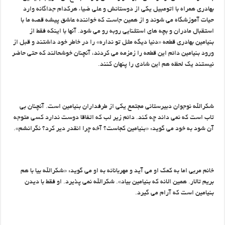
بهادری همراه با اتومبیل یکی از دوستانش و علی ضیاء هرکدام جداگانه وارد
حیات آموزشگاه می شوند و از همین جاست که خواننده عاشق پیشه قصه ما با
استقبال مادران و بچه های استثنایی روبه رو می شود. آنها با اینکه فقط از
بنیامین بهادری قطعه «دنیا دیگه مثل تو نداره» را در خاطر خود داشتند و قبل از
ورود بنیامین دائم این قطعه را زمزمه می کردند، آنچنان خوشحالند که حتی حاضر
نیستند یک لحظه هم این شادی را پنهان کنند.
شکرالله نوجوان دبیرستانی مجتمع یکی از طرفداران بنیامین است. آنچنان بی
تاب است که نمی داند چه کند. دائم زیر لب که اتفاقا دوست ندارد کسی متوجه
آن شود به خود می گوید: «بنیامین کجاست؟ آخه چرا انقدر دیر کرد؟ نگرانشم».
خانم مربی اما به کمک او می آید و مهربانانه به او می گوید: «شکرالله بیا با هم
بریم تالار. همین الانه که بنیامین بیاد». شکرالله نمی پذیرد. او فقط با دیدن
بنیامین است که آرام می گیرد.