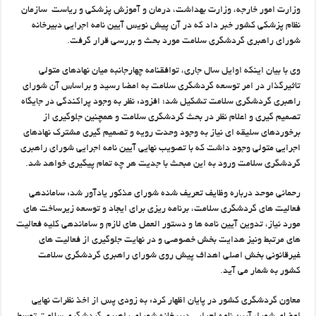
وزارت امور خارجه، وزارت بهداشت، درمان و آموزش پزشکی و ریاست سازمان
نظام پزشکی کشور خبر داد که در آن پیش نویس آیین نامه اجرایی دبیرخانه
شورای راهبری گردشگری سلامت مورد بحث و بررسی قرار گرفت.
وی با بیان اینکه اوایل سال جاری، توافقنامه چهارجانبه میان نهادهای متولی
تاثیرگذار در امر توسعه گردشگری سلامت به امضا رسید و براساس آن شورای
راهبری گردشگری سلامت تشکیل شد؛ افزود: نظر به وجود پراکندگی در جایگاه
تصمیم گیری و اعلام نظر در بحث گردشگری سلامت و همچنین جلوگیری از
برخوردهای سلیقه ای نیاز به وجود وحدت رویه و تصمیم گیری مشترک نهادهای
اجرایی متولی وجود داشت که با تصویب نهایی آیین نامه اجرایی شورای راهبری
گردشگری سلامت ورود به این مبحث با جدیت هر چه تمام پیگیری خواهد شد.
رحمانی موحد درباره وظایف تعریف شده شورای مذکور یادآور شد: ساماندهی
فعالیت های گردشگری سلامت، برنامه ریزی برای ایجاد و توسعه زیرساخت های
مورد نیاز، تدوین آیین نامه ها و دستور العمل های لازم و ساماندهی کلیه فعالیت
های مرتبط ونیز هدایت بخش خصوصی و در نهایت جلوگیری از فعالیت های
غیرقانونی بخش اصلی اهداف پیش روی شورای راهبری گردشگری سلامت
کشور به شمار می آید.
معاون گردشگری کشور در پایان اظهار کرد: به زودی پس از اخذ نظرات نهایی