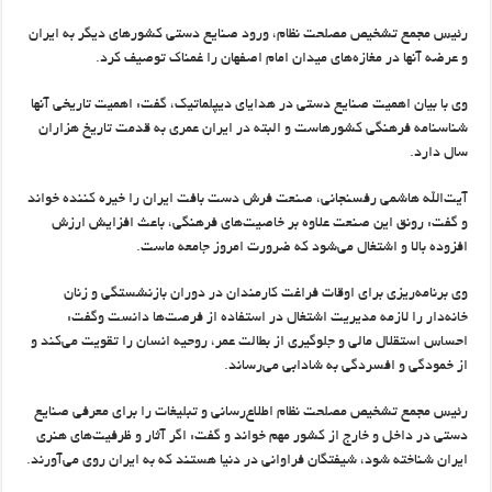
رئیس مجمع تشخیص مصلحت نظام، ورود صنایع دستی كشورهای دیگر به ایران
و عرضه آنها در مغازه‌های میدان امام اصفهان را غمناك توصیف كرد.
وی با بیان اهمیت صنایع دستی در هدایای دیپلماتیك، گفت: اهمیت تاریخی آنها
شناسنامه فرهنگی كشورهاست و البته در ایران عمری به قدمت تاریخ هزاران
سال دارد.
آیت‌الله هاشمی رفسنجانی، صنعت فرش دست بافت ایران را خیره كننده خواند
و گفت: رونق این صنعت علاوه بر خاصیت‌های فرهنگی، باعث افزایش ارزش
افزوده بالا و اشتغال می‌شود كه ضرورت امروز جامعه ماست.
وی برنامه‌ریزی برای اوقات فراغت كارمندان در دوران بازنشستگی و زنان
خانه‌دار را لازمه مدیریت اشتغال در استفاده از فرصت‌ها دانست وگفت:
احساس استقلال مالی و جلوگیری از بطالت عمر، روحیه انسان را تقویت می‌كند و
از خمودگی و افسردگی به شادابی می‌رساند.
رئیس مجمع تشخیص مصلحت نظام اطلاع‌رسانی و تبلیغات را برای معرفی صنایع
دستی در داخل و خارج از كشور مهم خواند و گفت: اگر آثار و ظرفیت‌های هنری
ایران شناخته شود، شیفتگان فراوانی در دنیا هستند كه به ایران روی می‌آورند.