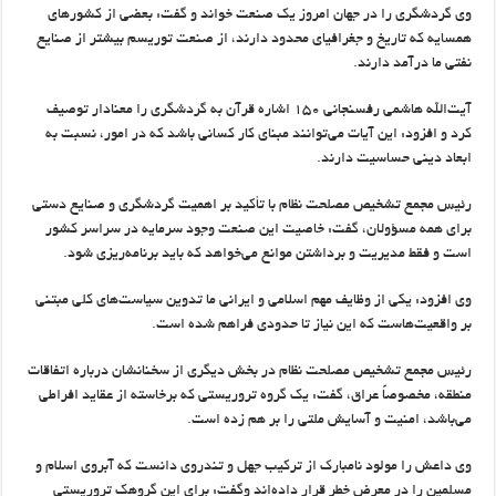
وی گردشگری را در جهان امروز یك صنعت خواند و گفت: بعضی از كشورهای
همسایه كه تاریخ و جغرافیای محدود دارند، از صنعت توریسم بیشتر از صنایع
نفتی ما درآمد دارند.
آیت‌الله هاشمی رفسنجانی ۱۵۰ اشاره قرآن به گردشگری را معنادار توصیف
كرد و افزود: این آیات می‌توانند مبنای كار كسانی باشد كه در امور، نسبت به
ابعاد دینی حساسیت دارند.
رئیس مجمع تشخیص مصلحت نظام با تأكید بر اهمیت گردشگری و صنایع دستی
برای همه مسؤولان، گفت: خاصیت این صنعت وجود سرمایه در سراسر كشور
است و فقط مدیریت و برداشتن موانع می‌خواهد كه باید برنامه‌ریزی شود.
وی افزود: یكی از وظایف مهم اسلامی و ایرانی ما تدوین سیاست‌های كلی مبتنی
بر واقعیت‌هاست كه این نیاز تا حدودی فراهم شده است.
رئیس مجمع تشخیص مصلحت نظام در بخش دیگری از سخنانشان درباره اتفاقات
منطقه، مخصوصاً عراق، گفت: یك گروه تروریستی كه برخاسته از عقاید افراطی
می‌باشد، امنیت و آسایش ملتی را بر هم زده است.
وی داعش را مولود نامبارك از تركیب جهل و تندروی دانست كه آبروی اسلام و
مسلمین را در معرض خطر قرار داده‌اند وگفت: برای این گروهك تروریستی