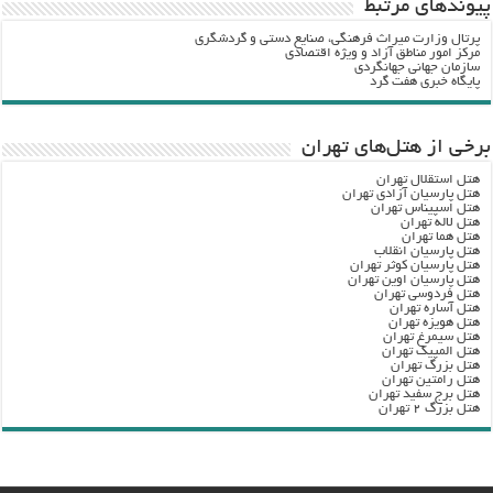
پيوندهاي مرتبط
پرتال وزارت ميراث فرهنگي، صنایع دستی و گردشگري
مرکز امور مناطق آزاد و ویژه اقتصادی
سازمان جهانی جهانگردی
پایگاه خبری هفت گرد
برخی از هتل‌های تهران
هتل استقلال تهران
هتل پارسیان آزادی تهران
هتل اسپیناس تهران
هتل لاله تهران
هتل هما تهران
هتل پارسیان انقلاب
هتل پارسیان کوثر تهران
هتل پارسیان اوین تهران
هتل فردوسی تهران
هتل آساره تهران
هتل هویزه تهران
هتل سیمرغ تهران
هتل المپیک تهران
هتل بزرگ تهران
هتل رامتین تهران
هتل برج سفید تهران
هتل بزرگ ۲ تهران