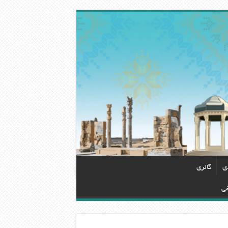
دی
گالری
خی