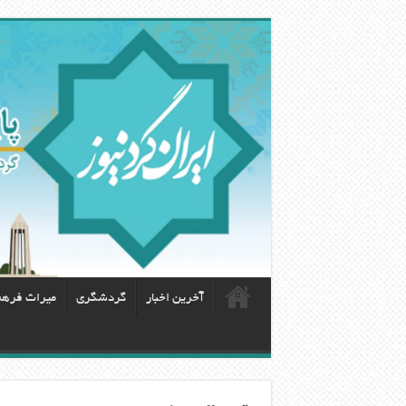
آخرین اخبار
گردشگری
ميراث فره