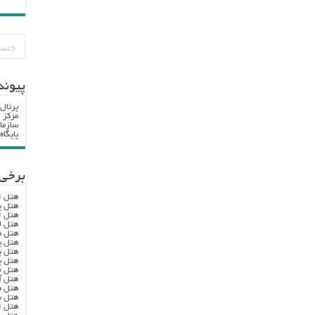
پيوند
پرتال
مرکز ا
سازما
پایگا
برخی 
هتل ا
هتل پ
هتل ا
هتل ل
هتل ه
هتل پ
هتل پ
هتل پ
هتل ف
هتل آ
هتل ه
هتل س
هتل ا