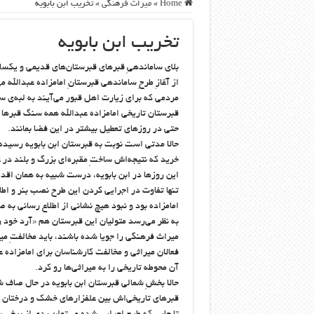
Home
»
ميراث فرهنگی
»
تخریب ابن بابویه
تخریب ابن بابویه
از آغازِ طرحِ ساماندهی قبرستانِ امامزاده عبدالله 
مردمی که برای زیارت اهل قبور می‌آیند به لبه‌ی س
قبرستان تاریخی امامزاده عبدالله همه سنگ قبرها 
حتی در روزهای تعطیل بیشتر در این فضا بمانند.
حالا مدتی است نوبت به قبرستان ابن‌ بابویه رسیده!
خرید که نتیجه‌اش ساختِ مقبره‌ای بزرگ و بلند در
این روزها در ابن بابویه، درست شبیه به همان اقدا
تنها تفاوت در اجرایی کردن این طرح نصب بنر و اطلا
امامزاده بود و نبود هیچ نشانی از اطلاع رسانی به صا
به نظر می‌رسد متولیان این قبرستان هم «آرد خود را
میراث فرهنگی را جویا شده باشند، باید مخالفتِ میر
فعالان میراثی و مخالفت کارشناسان برای امامزاده عب
آن محوطه تاریخی را به میراثی‌ها رو کرد.
حالا بخشِ شمالی قبرستان ابن بابویه در حال صاف ش
قبرهای تاریخی‌اش بین علفزارهای خشک و درختان ری