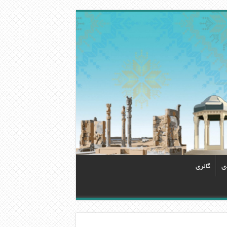
دی
گالری