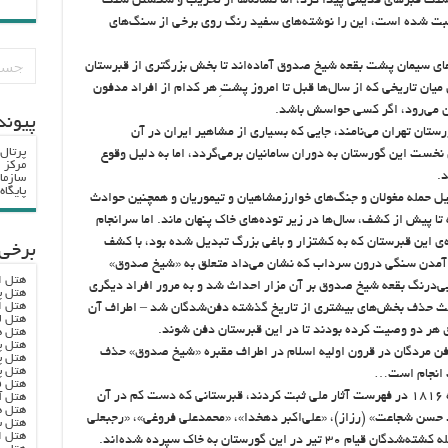
 سنگ قبرهای قدیمی پیدا کرد، اما نشانه‌ها از تخریب و شکستن سنگ
 ثبت شده است، این را نوشته‌های سفید رنگ روی برخی از سنگ‌های
ای سیمان پشت بقعه شیخ صدوق آماده‌اند تا بخش بزرگتری از قبرستان
 میان تاریخی که از سال‌ها قبل تا امروز پشتِ هر کدام از افراد مدفون
ین می‌رود، اگر کسی حواسش باشد.
پيوند
ستان تهران می‌نامند،‌ جایی که بسیاری از مشاهیر ایران در آن
پرتال
نخست این گورستان به دوران سامانیان برمی‌گردد، اما به دلیل وقوع
مرکز ا
.
سازما
پایگا
یل حمله مغولان و جنگ‌های خوارزمشاهیان و تیموریان و همچنین حوادث
 تا پیش از کشف، سال‌ها در زیر توده‌های خاک پنهان ماند. اما سرانجام
ی این قبرستان که به کشتزار و باغی بزرگ تبدیل شده بود، با کشف
برخی 
 آمدن سنگی درون سرداب که نشان می‌داد متعلق به «شیخ صدوق»
هتل ا
 دفن شده، بی‌درنگ بقعه‌ شیخ صدوق بر آن مزار احداث شد و به مرور افراد دیگری
هتل پ
هتل ا
باعث حذف بخش‌های بیشتری از تاریخ گذشته‌ دفن‌شدگان شد – اطراف آن
هتل ل
هر دو وصیت کرده بودند تا در این قبرستان دفن شوند.
هتل ه
هتل پ
 دفن مردگان در قرون اولیه اسلام در اطراف مقبره «شیخ‌ صدوق» حذف
هتل پ
هتل پ
ت انجام است…
هتل ف
قبرستان ابن بابویه را پنجم دی ماه ۱۳۷۵ به شماره ۱۸۱۶ در فهرست آثار ملی ثبت کردند، قبرستانی که دست کم در آن
هتل آ
هتل ه
د حسن شجاعت» (رزاز)، «علی‌اکبر دهخدا»، «محمدعلی فروغی»، «رجبعلی
هتل س
هتل ا
ین گورستان به خاک سپرده شده‌اند.