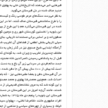
تا جایی که طرح اجرایی شده می‌توان ردی از برخی
قبرهایی خبر می‌دهند که تاریخ‌شان حتی به پهلوی
جدیدِ صاف شده در دل قبرستان می‌گوید.
به نظر می‌رسد سنگ‌های مرمر طوسی رنگ و کیسه‌ه
را با طرح ساماندهیِ قبرستان صاف کنند، اما در این
شده در این قبرستان می‌گذرد هم با این طرح از ب
ابن بابویه را نخستین گورستان شهر ری و دومین گور
مدفون‌اند و بر اساس برخی مستندات تاریخی، بنای 
سیلی تاریخی بخش اعظمی از فضاهای آن تخریب شد
آرامگاه ابتدایی شیخ صدوق نیز در گذر زمان به دل
مختلف چندین‌بار تخریب و ویران شد، به‌ گونه‌ای که
قبل از به پادشاهی رسیدن ناصرالدین شاه محدوده‌
جسد سالم فردی در سردابی زیر آن باغ و به دست
است که بیش از ۸۰۰ سال پیش آن جا
در آن قبرستان دفن و بعضا مقبره‌هایی نیز – که 
احداث شد، همچنین محمدرضا پهلوی و محمد مصدق 
و این گونه شد که به مرور نشانه‌های قدیمی‌تر از
شدند، مانند آن‌چه امروز در این قبرستان در دس
افراد مشهوری مانند «غلامرضا تختی»، «پهلوان سی
خیاط» و بسیاری از چهره‌های سیاسی و مذهبی از جمله کشته‌شدگان قیام ۳۰ تیر در ا