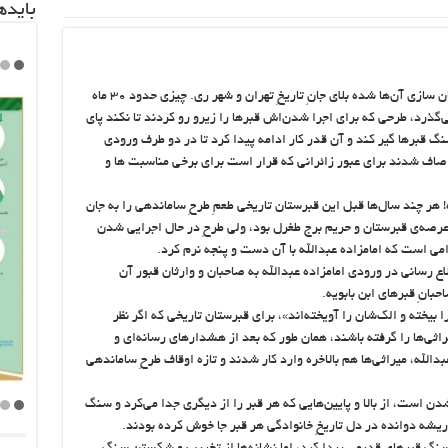
باید‌
بلای ساماندهیِ قبرهای قبرستان‌های قدیمی و یکسان سازی آن‌ها شده بلای جانِ تاریخِ تهران و شهر ری. چیزی حدود ۳۰ ماه
می‌گذرد، طرحی که برای اجرا شدن‌اش قبرها را زیرو رو کردند تا نکند پای
نگ قبرها گیر کند و آن قدر کار ادامه پیدا کرد تا در دو طرف ورودی
صاف شدند برای عبور زائرانی که قرار است برای برخی مناسبت ها و
 هر چند سال‌ها قبل این قبرستان تاریخی طعمِ طرحِ ساماندهی را به جان
 عرصه‌ی قبرستان و حریم برج طغرل بود، ولی طرحِ در حال اجرایی شدن
می است که امامزاده عبدالله با آن دست و پنجه نرم کرد.
ع رسانی در ورودی امامزاده عبدالله به صاحبان و وارثان قبور آن
حبانِ قبرهای ابن بابویه.
 بیخته و الک‌شان را آویخته‌اند»، برای قبرستان تاریخی که اگر نظر
اثی‌ها را گرفته باشند، همان طور که بعد از هشدارهای رسانه‌ای و
دالله، میراثی‌ها هم بالاخره وارد کار شدند و تازه اوقاف طرحِ ساماندهی
دن است، از بالا و پایین‌هایی که هر قبر را از دیگری جدا می‌کرد و سنگ
شه دوانده در دل تاریخِ خانوادگی هر قبر جا خوش کرده‌ بودند.