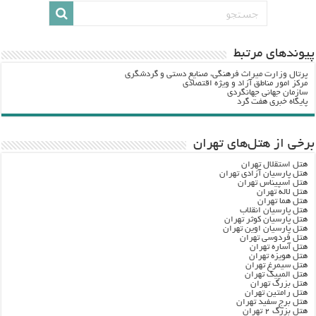
پيوندهاي مرتبط
پرتال وزارت ميراث فرهنگي، صنایع دستی و گردشگري
مرکز امور مناطق آزاد و ویژه اقتصادی
سازمان جهانی جهانگردی
پایگاه خبری هفت گرد
برخی از هتل‌های تهران
هتل استقلال تهران
هتل پارسیان آزادی تهران
هتل اسپیناس تهران
هتل لاله تهران
هتل هما تهران
هتل پارسیان انقلاب
هتل پارسیان کوثر تهران
هتل پارسیان اوین تهران
هتل فردوسی تهران
هتل آساره تهران
هتل هویزه تهران
هتل سیمرغ تهران
هتل المپیک تهران
هتل بزرگ تهران
هتل رامتین تهران
هتل برج سفید تهران
هتل بزرگ ۲ تهران