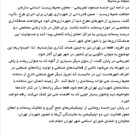
نتیجه برسانیم.
در ادامه این جلسه مسعود تجریشی – معاون محیط زیست انسانی سازمان
حفاظت محیط زیست – ضمن قدردانی از شهرداری تهران برای اجرای طرح «کاپ»
گفت: بسیاری از شهرهای مطرح دنیا از شهرداری‌های خود می‌خواهند هدفگذاری
مشخصی در حوزه پسماند داشته باشند. برای مثال در بازه زمانی مشخص ۵۰
درصد پسماند ورودی به مراکز امحای زباله کاهش پیدا کند و مسئولیت این
هدف‌گذاری‌ها نیز با شوراهای شهر است.
وی افزود: قطعا در تهران نیز به چنین هدف گذاری نیازمندیم. لذا امیدواریم این
موضوع به عنوان الگویی برای کشور در شهر تهران آغاز شود.
تجریشی در پایان گفت: از سوی دیگر بسیاری از آنچه که به عنوان ریخت و پاش
در شهرها یاد می‌شود ناشی از فعالیت‌های صنعتی و تولید زباله‌های صنعتی در
اطراف شهرهاست این در حالیست که امروز دیگر هیچ صنعتی خارج از سامانه
محیط زیست نمی تواند پسماندی را جابجا کند .اگر زمینه اتصال این سامانه با
سامانه‌های شهرداری تهران فراهم شود قطعا دیگر زباله‌ها را در کنار جاده‌ها
نخواهیم دید وتحول بسیار خوبی که به اقتصاد ملی نیز کمک می‌کند، رقم خواهد
خورد.
در پایان این جلسه رونمایی از اپلیکیشن‌های جمع آوری و تفکیک پسماند و اعطای
مجوز فعالیت این دو اپلیکیشن به نمایندگان آن‌ها با حضور شهردار تهران،
معاونان و اعضای شورای اسلامی شهر تهران انجام شد.