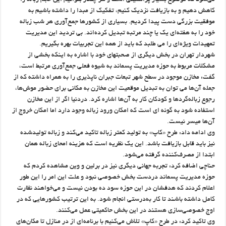
می‌شود که موضوع بسیار پراهمیتی است و هر چقدر بتوانیم این حجم زباله را
کاهش دهیم و به بازیافت نزدیک کنیم، تفکیک از مبدا را داشته باشیم به
موفقیت بزرگی دست پیدا کردیم. بسیاری از کشورها جمع‌آوری هر شب زباله
خود را به هفته‌ای یک یا چند مرتبه تبدیل کرده‌اند. بی تردید این مدیریت
تمهیدات ویژه‌ای را می طلبد که باید از همه این تجربیات بهره بگیریم.
شهردار تهران در بخش دیگری از صحبتهای خود با اشاره به اینکه بخشی از
مشکلات مربوط به حوزه مدیریت پسماند به شیوه فعلی جمع‌آوری مرتبط است،
گفت: مخازن موجود در سطح شهر تبعات جبران ناپذیری را به همراه داشته که از
جمله آن‌ها می توان به تبدیل موقعیت این مخازن به مکانی برای حضور موش‌ها،
رجوع زباله‌گردها و کودکان کار به آن‌ها اشاره کرد. دردنیا اگر از این مخازن
استفاده شود به گونه ای است که امکان ورود زباله وجود دارد اما امکان خروج از
آن‌ها میسر نیست.
وی ادامه داد: طرح «کاپ» به تولید کمتر زباله تاکید می‌کند و زباله تولیدشده
نیز باید قابل بازیافت باشد. این یک نظریه است که هزینه امحای زباله همان
ابتدا از مصرف‌کننده گرفته می‌شود.
حناچی اضافه کرد: تجربه جهانی دیگری نیز در برلین و وین مشاهده کردم که
حوزه مدیریت پسماند دردست بخش خصوصی نبود و علت این امر را این طور
اعلام کردند که هدفشان در این حوزه سود ده بودن نیست و می‌خواهند نظارت
کامل داشته باشند تا کار به‌درستی انجام شود. به این ترتیب کشورهایی که در
اوج خصوصی‌سازی هستند در این بخش حاکمیتی عمل می‌کنند.
وی تاکید کرد: در طرح «کاپ» تلاش می‌کنیم با برنامه‌ای از در منازل تا مکان‌های