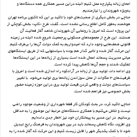
امحای زباله یکپارچه عمل کنیم البته دراین مسیر همکاری همه دستگاه‌ها و
به‌ویژه شهروندان را نیازمندیم.
حناچی در بخش دیگری از صحبت‌های خود با تاکید بر این که تاکنون برنامه تهران
هوشمند به‌طور کامل اطلاع رسانی نشده است، گفت: طرح «کاپ» بخش کوچکی از
این پروژه است که امروز با رونمایی آن شهروندان شاهد آغاز فعالیت آن
هستند. این طرح از مجموعه‌های مسکونی پرجمعیت شروع شده البته در زمینه
قانونی ضعف‌هایی وجود دارد که امیدواریم به کمک دولت آن‌ها را برطرف کنیم.
این حرکت آغاز شده و تاثیر گذار هم بوده با سیاستهایی که از طریق ایستگاههای
میانی مدیریت پسماند اعمال شده است بسیاری از زباله‌ها در این ایستگاه‌ها
تفکیک شدند و حجم آن‌ها کاهش پیدا کرده است.
وی ادامه داد: تولید برق از زباله در آرادکوه راه اندازی شده است و امروز با
ظرفیت‌های ۳ مگاوات از محل سوزاندن زباله‌ها برق تولید می‌شود. با تغییر
سیاست‌های دولت و واقعی کردن قیمت تولید برق دراین حوزه زمینه حضور
بخش خصوصی نیز فراهم شده است.
حناچی تاکید کرد: در بحث کودکان کار قطعا شهرداری از وضعیت موجود راضی
نیست و تلاش می‌کنیم با همکاری دستگاه‌های مرتبط این موضوع را به حداقل
برسانیم. در این مسیر به پیمانکاران خود نیز اخطار جدی داده‌ایم.
وی افزود: نگاه کاهش پسماند باید در بین شهروندان به فرهنگ رایج تبدیل
شود تا با کمک یکدیگر شهر را قابل زیست کنیم و این حرکت که آغاز شده را به