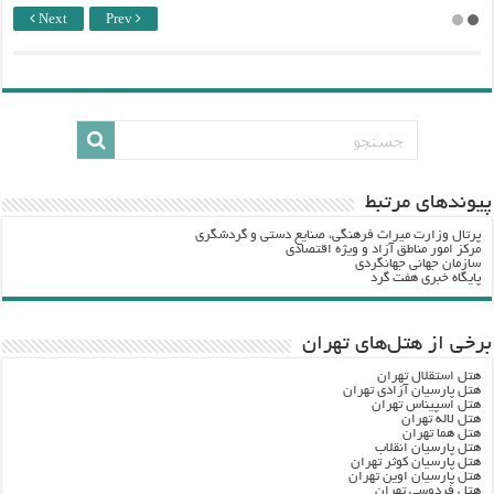
Next
Prev
پيوندهاي مرتبط
پرتال وزارت ميراث فرهنگي، صنایع دستی و گردشگري
مرکز امور مناطق آزاد و ویژه اقتصادی
سازمان جهانی جهانگردی
پایگاه خبری هفت گرد
برخی از هتل‌های تهران
هتل استقلال تهران
هتل پارسیان آزادی تهران
هتل اسپیناس تهران
هتل لاله تهران
هتل هما تهران
هتل پارسیان انقلاب
هتل پارسیان کوثر تهران
هتل پارسیان اوین تهران
هتل فردوسی تهران