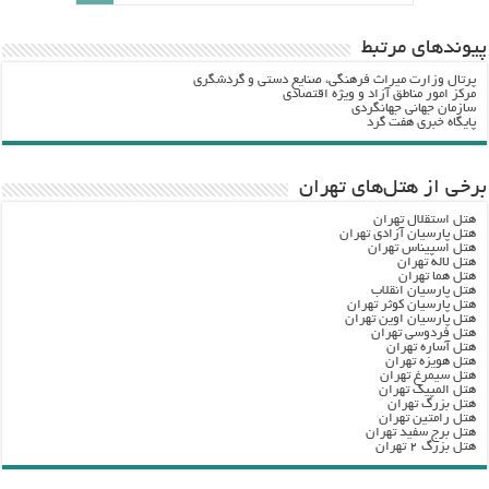
پيوندهاي مرتبط
پرتال وزارت ميراث فرهنگي، صنایع دستی و گردشگري
مرکز امور مناطق آزاد و ویژه اقتصادی
سازمان جهانی جهانگردی
پایگاه خبری هفت گرد
برخی از هتل‌های تهران
هتل استقلال تهران
هتل پارسیان آزادی تهران
هتل اسپیناس تهران
هتل لاله تهران
هتل هما تهران
هتل پارسیان انقلاب
هتل پارسیان کوثر تهران
هتل پارسیان اوین تهران
هتل فردوسی تهران
هتل آساره تهران
هتل هویزه تهران
هتل سیمرغ تهران
هتل المپیک تهران
هتل بزرگ تهران
هتل رامتین تهران
هتل برج سفید تهران
هتل بزرگ ۲ تهران