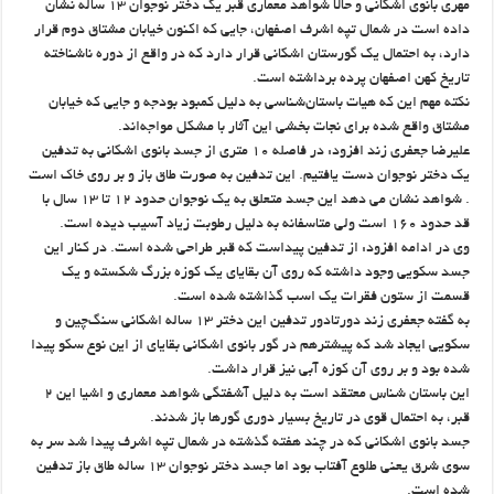
مهری بانوی اشکانی و حالا شواهد معماری قبر یک دختر نوجوان ۱۳ ساله نشان
داده است در شمال تپه اشرف اصفهان، جایی که اکنون خیابان مشتاق دوم قرار
دارد، به احتمال یک گورستان اشکانی قرار دارد که در واقع از دوره ناشناخته
تاریخ کهن اصفهان پرده برداشته است.
نکته مهم این که هیات باستان‌شناسی به دلیل کمبود بودجه و جایی که خیابان
مشتاق واقع شده برای نجات بخشی این آثار با مشکل مواجه‌اند.
علیرضا جعفری زند افزود: در فاصله ۱۰ متری از جسد بانوی اشکانی به تدفین
یک دختر نوجوان دست یافتیم. این تدفین به صورت طاق باز و بر روی خاک است
. شواهد نشان می دهد این جسد متعلق به یک نوجوان حدود ۱۲ تا ۱۳ سال با
قد حدود ۱۶۰ است ولی متاسفانه به دلیل رطوبت زیاد آسیب دیده است.
وی در ادامه افزود: از تدفین پیداست که قبر طراحی شده است. در کنار این
جسد سکویی وجود داشته که روی آن بقایای یک کوزه بزرگ شکسته و یک
قسمت از ستون فقرات یک اسب گذاشته شده است.
به گفته جعفری زند دورتادور تدفین این دختر ۱۳ ساله اشکانی سنگ‌چین و
سکویی ایجاد شد که پیشترهم در گور بانوی اشکانی بقایای از این نوع سکو پیدا
شده بود و بر روی آن کوزه آبی نیز قرار داشت.
این باستان شناس معتقد است به دلیل آشفتگی شواهد معماری و اشیا این ۲
قبر، به احتمال قوی در تاریخ بسیار دوری گورها باز شدند.
جسد بانوی اشکانی که در چند هفته گذشته در شمال تپه اشرف پیدا شد سر به
سوی شرق یعنی طلوع آفتاب بود اما جسد دختر نوجوان ۱۳ ساله طاق باز تدفین
شده است.