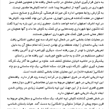
به دلیل قرارگیری خیابان مشتاق در جانب شمال یافته ها و همچنین فضای سبز
شهرداری در پایین آنچه از تدفین‌ها پیدا شد، ادامه کاوش‌ها مقدور نیست.
به گزارش روابط عمومی اداره کل میراث فرهنگی، گردشگری و صنایع دستی
اصفهان در هفته گذشته فریدون الهیاری، مدیرکل این نهاد گفته بود، کاوش‌ها
در تپه اشرف اصفهان ادامه خواهد داشت. جعفری زند در این ‌باره به ایرنا گفت
که تاکنون تنها شهرداری وعده‌هایی برای کمک به کاوش ها داد و آنها همچنان در
انتظار عملی شدن قول کمک های شهرداری اصفهان هستند.
در عملیات نجات بخشی اخیر در شمال تپه اشرف سه نوع تدفین اشکانی یافت
شد؛ یکی دخمه‌ای ( ایجاد محفظه برای نهادن جسد) که تمام سطح آن به دلیل
تعریض خیابان با لودر از بین رفته است، دیگری گورخمره ای و آخرین یافته،
تدفین مستقیم در خاک و به جانب طلوع خورشید. این یافته ها در راستای
یکدیگر و در حاشیه خیابان مشتاق کشف شد. علاوه بر تدفین ها آثار یک کارگاه
عصاره گیری انگور، کارگاه ذوب فلزات، سکه اشکانی، یک چاه ساسانی و دو چاه
اشکانی( تصفیه خانه) در این عملیان نجات بخشی کشف شده است.
تپه تاریخی اشرف در شرق اصفهان و در کرانه زاینده رود قرار دارد. یافته‌های
این تپه تاریخی در شهر اصفهان مربوط به دوران هخامنشی تا قرن دوازدهم
هجری قمری است و از این جهت این تپه باستانی اهمیت زیادی در روشن شدن
ابعاد تاریک تاریخی شهر اصفهان دارد.
در شش فصل گذشته کاوش تپه اشرف، یک سکه ساسانی و سفال‌های مربوط به
قرن سوم پیش از میلاد( سلوکی و اشکانی) به دست آمد. هیات باستان شناسی