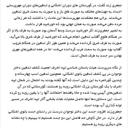
جعفری زند گفت: در گورستان های دوران اشکانی و تدفین‌های دوران مهرپرستی
اجساد به جهت‌های مختلف به صورت طاق باز و یا صورت به سمت شرق تدفین
می‌شدند. برخی هم معتقدند مهرپرست‌ها این عادت را داشتند که هر زمانی
مرده دفن می‌شد صورت به همان جهتی بود که خورشید قرار داشت.
به تعبیر جعفری‌زند اگر خورشید درست وسط آسمان بود صورت به طرف بالا و اگر
در هنگام طلوع آفتاب تدفین انجام می‌شد که خورشید از طرف شرق بالا می‌آید،
صورت به طرف شرق گردانده می‌شد و همین طور اگر تدفین در هنگام غروب
آفتاب بود صورت به سمت غرب گردانده می‌شد؛ اما در همه تدفین‌های مهری
نهادن سر جسد به طرف شمال است.
از نگاه سرپرست هیات باستان شناسی تپه اشرف اهمیت کشف تدفین دختر
نوجوان در پی کشف تدفین بانوی اشکانی، همچنین تدفین اسب چهارساله و
چندین گورخمره به این دلیل است که آنها گفته بودند به احتمال در شمال تپه
اشرف با یک گورستان بزرگ اشکانی روبه رو هستند؛ گورستانی که در آن
تدفین‌های آیینی پیدا شده و حالا یافته‌ها احتمالات آنها را با یقین روبه رو کرده
است، این دستاوردها تنها حاصل عملیات نجات بخشی آثار تپه اشرف در مسیر
لوله گذاری آب بوده است .
جعفری‌زند افزود: جسد این دختر نوجوان درست در راستای جسد بانوی اشکانی
قرار دارد. در حال کاوش حد فاصل این دو جسد هستیم تا ببینیم با چه نشانه
های دیگری روبه رو هستیم.