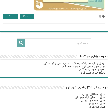
Next
Prev
پيوندهاي مرتبط
پرتال وزارت ميراث فرهنگي، صنایع دستی و گردشگري
مرکز امور مناطق آزاد و ویژه اقتصادی
سازمان جهانی جهانگردی
پایگاه خبری هفت گرد
برخی از هتل‌های تهران
هتل استقلال تهران
هتل پارسیان آزادی تهران
هتل اسپیناس تهران
هتل لاله تهران
هتل هما تهران