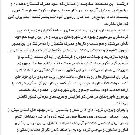
می‌کنند. این دغدغه‌ها متفاوتند از مسائلی که انبوه مصرف کنندگان دهه ۸۰ و
۹۰ میلادی به دنبال آن بودند. در کنار همه این موارد، کرونا هم فرصت خوبی
به‌دست داد تا جوامع در اهداف و ارزشهای خود تجدیدنظر کنند؛ البته برای آنان
که اهل تفکرند.
علاوه بر شهروندان، برخی دولت‌های محلی و سیاستگذاران نیز به پتانسیل
گردشگری در تغییر و بهبود حال شهروندان پی برده و در این زمینه هم خود
تلاش می‌کنند و هم کسب و کارها و مصرف کنندگان را به حرکت در این مسیر
بهروزی تشویق و حمایت می‌کنند. برای مثال انگلستان در ده سال اخیر بخشی از
بودجه سازمان‌های بهداشت عمومی و گردشگری را به آن دسته از کسب و
کارهای گردشگری هدایت کرده که در جهت حفظ و ارتقای سلامت و بهروزی
شهروندان فعالیت می‌کنند. در این کشور مقاصد گردشگری در تلاشند تا با
برگزاری فستیوال‌ها و رویدادهای سلامت محور، برند جدیدی برای خود خلق
کنند. دولت انگلستان اذعان دارد که اگر کسب و کارهای گردشگری بتوانند با
ارائه خدمات خود، سلامت جسم و روان شهروندان را حفظ و ارتقا بخشند،
بهره‌وری شهروندان در محل کار افزایش و هزینه‌های درمانی کشور کاهش
می‌یابند.
با بحران ویروس کرونا، جای خالی سفر و پتانسیل آن در بهبود حال انسان بیش از
پیش احساس می‌شود. همه عمیقاً حس می‌کنیم که روزمرگی و نداشتن تنوع
چقدر می‌تواند کسل کننده و آزاردهنده باشد. تا قبل از این خود را با کار و
فناوری مشغول و بی‌حس کرده بودیم. با حذف شدن کار از معادله زندگی و