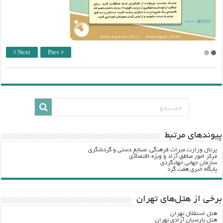
Next
Prev
پيوندهاي مرتبط
پرتال وزارت ميراث فرهنگي، صنایع دستی و گردشگري
مرکز امور مناطق آزاد و ویژه اقتصادی
سازمان جهانی جهانگردی
پایگاه خبری هفت گرد
برخی از هتل‌های تهران
هتل استقلال تهران
هتل پارسیان آزادی تهران