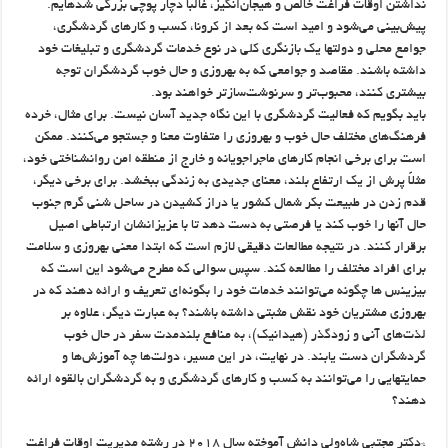
نداشتن اوقات فراغت خالص و هیجان‌انگیز، غالباً دچار پوچی بزرگی شدهایم.
پیش‌بینی می‌شود و امید است که بعد از کرونا، کسب و کارهای گردشگری،
جوامع محلی و دولتها یک بازنگری کلی در نوع خدمات گردشگری و تبلیغات خود
داشته باشند. مقاصد و جوامعی که به بهروزی و حال خوب گردشگران توجه
بیشتری کنند، محبوب‌تر و سرنوشت‌سازتر خواهند بود.
باید بگویم که فعالیت گردشگری با این نگاه جدید آسان نیست. برای مثال، خرده
فرهنگ‌های مختلف حال خوب و بهروزی را متفاوت معنا و جستجو می‌کنند. ممکن
است برای برخی انجام کارهای ماجراجویانه و خارج از منطقه امن روانشناختی خود،
مثلاً پرش از یک ارتفاع بلند، معنای جدیدی به زندگی ببخشد. برای برخی دیگر،
قدم زدن در طبیعت بکر شمال کشور یا دراز کشیدن در ساحل شنی گرم جنوب
حال آنها را خوب کند یا فرصتی به دست دهد تا با عزیزانشان ارتباطی اصیل
برقرار کنند. در نتیجه مطالعات دقیقی لازم است که ابتدا معنی بهروزی و سلامت
برای افراد مختلف را مطالعه کند. سپس سوالی که مطرح می‌شود این است که
بیزینس ها چگونه می‌توانند خدمات خود را بگونه‌ای تعریف و ارائه دهند که در
بهروزی مشتریان خود نقش مثبتی داشته باشند؟ به عبارت دیگر، علاوه بر
لذت‌های آنی و زودگذر (هیدانیک)، به منافع بلندمدت سفر در حال خوب
گردشگران دست یابند. در نهایت، در این مسیر، دولت‌ها چه آموزش‌ها و
حمایتهایی را می‌توانند به کسب و کارهای گردشگری و به گردشگران بالقوه ارائه
دهند؟
*دکتر مجتبی شاه‌ولی دانش آموخته سال ۲۰۱۸ در رشته مدیریت اوقات فراغت