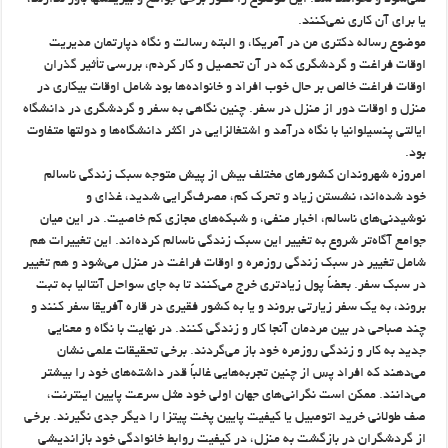
نمی‌شود و نخواهد شد. این موضوع را هنوز برخی جوامع و بیزینسها باور ندارند،
یا برای آن کاری نمی‌کنند.
موضوع رساله دکتری من در آمریکا، و البته رسالت و نگاه دپارتمان مدیریت
اوقات فراغت و گردشگری که در آن تحصیل و کار کردم، بررسی تأثیر گذران
اوقات فراغت خالص بر حال خوب افراد و خانواده‌ها بود شامل اوقات بیکاری در
منزل و اوقات دور از منزل در سفر. چنین نگاهی به سفر و گردشگری در دانشگاه
ایالتی پنسیلوانیا با نگاه درآمد و اشتغالزایی در اکثر دانشگاه‌ها و دولتها متفاوت
بود.
امروزه شهروندان کشورهای مختلف بیش از پیش متوجه سبک زندگی ناسالم
خود شده‌اند: نشستن زیاد و تحرک کم، مصرف‌گرایی شدید، غذای و
نوشیدنی‌های ناسالم، اخبار منفی، و شبکه‌های مجازی کم خاصیت. در این میان
جوامع آگاه‌تر شروع به تغییر این سبک زندگی ناسالم کرده‌اند. این تغییرات هم
شامل تغییر در سبک زندگی روزمره و اوقات فراغت در منزل می‌شود و هم تغییر
در سبک سفر. بعضاً پول زیادتری خرج می‌کنند تا به جای سواحل آنتالیا به تبت
بروند، به یک سفر زیارتی بروند و یا به کشور فقیری در قاره آفریقا سفر کنند و
چند صباحی در بین مردمان آنجا کار و زندگی کنند. در نهایت با نگاه و معنایی
جدید به کار و زندگی روزمره خود باز می‌گردند. برخی تحقیقات علمی نشان
می‌دهند که افراد پس از چنین تجربه‌هایی غالباً قدر داشته‌های خود را بیشتر
می‌دانند. ممکن است نگرانی‌های جهان اولی خود مثل سرعت پایین اینترنت،
صف طولانی خرید اتومبیل یا کیفیت پایین پخت پیتزا را دیگر جدی نگیرند. برخی
از گردشگران در بازگشت به منزل، در کیفیت روابط خانوادگی خود بازاندیشی