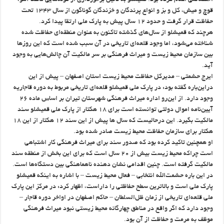
اختصاصی اعلام کرده بود. قمیشلو به دلیل برخورداری از گونه‌هایی مانند آهو،
قوچ و میش، کل و بز و انواع پرندگان و خزندگان گوناگون از سال ۱۳۴۳ تحت
حفاظت قرار گرفت و حدود ۱۲ سال پیش به پارک ملی ارتقا پیدا کرد.
هرچند که قمیشلو از سال‌های گذشته تاکنون به عنوان منطقه‌ای حفاظت شده
شناخته می‌شود، اما وجود قلعه‌ای تاریخی در آن سبب شده است که این روزها
بین سازمان محیط زیست و میراث فرهنگی بر سر مالکیت آن چالش‌هایی به وجود
آید.
ایرج حشمتی – مدیرکل حفاظت محیط زیست استان اصفهان – پیش از این
دراین‌باره گفته بود: در پارک ملی قمیشلو قلعه‌ای تاریخی مربوط به دوره قاجاریه
وجود دارد. از این‌رو اداره میراث فرهنگی شهرستان تیران بر اساس ماده ۲۶
آیین‌نامه اموال دولتی توانسته است برای ۱۸ هکتار از پارک ملی قمیشلو سند
مالکیت بگیرد. این درحالیست که سال ها پیش از این سند ۱۲ هکتار از این ۱۸
هکتار برای سازمان حفاظت محیط زیست صادر شده بود.
او همچنین تاکید کرده بود که صدور سند برای میراث فرهنگی کار اشتباهی
است چراکه محیط زیست بیش از ۲۰ سال است که برای این بخش از منطقه سند
مالکیت گرفته است. چنین اقدامی نشان دهنده ناهماهنگی بین دستگاه‌ها است.
در این باره حشمت‌الله انتخابی – فعال محیط زیست – با اشاره به اینکه قمیشلو
پارک ملی است و بالاترین سطح حفاظتی را داراست، اظهار کرد: در مرکز این پارک
ملی قلعه‌ای تاریخی از زمان ظل‌السلطان – حاکم اصفهان در اواخر دوره قاجار –
وجود دارد که اگر واقع در مناطق چهارگانه محیط زیستی نبود میراث فرهنگی
موظف به مرمت و حفاظت از آن بود.