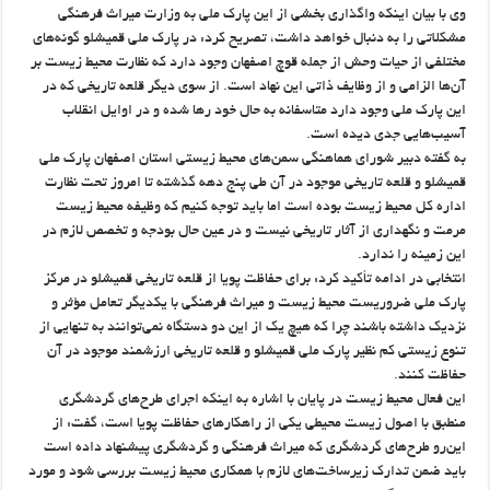
وی با بیان اینکه واگذاری بخشی از این پارک ملی به وزارت میراث فرهنگی
مشکلاتی را به دنبال خواهد داشت، تصریح کرد: در پارک ملی قمیشلو گونه‌های
مختلفی از حیات وحش از جمله قوچ اصفهان وجود دارد که نظارت محیط زیست بر
آن‌ها الزامی و از وظایف ذاتی این نهاد است. از سوی دیگر قلعه‌ تاریخی که در
این پارک ملی وجود دارد متاسفانه به حال خود رها شده و در اوایل انقلاب
آسیب‌هایی جدی دیده است.
به گفته دبیر شورای هماهنگی سمن‌های محیط زیستی استان اصفهان پارک ملی
قمیشلو و قلعه تاریخی موجود در آن طی پنج دهه گذشته تا امروز تحت نظارت
اداره کل محیط زیست بوده است اما باید توجه کنیم که وظیفه محیط زیست
مرمت و نگهداری از آثار تاریخی نیست و در عین حال بودجه و تخصص لازم در
این زمینه را ندارد.
انتخابی در ادامه تأکید کرد: برای حفاظت پویا از قلعه تاریخی قمیشلو در مرکز
پارک ملی ضروریست محیط زیست و میراث فرهنگی با یکدیگر تعامل مؤثر و
نزدیک داشته باشند چرا که هیچ یک از این دو دستگاه نمی‌توانند به تنهایی از
تنوع زیستی کم‌ نظیر پارک ملی قمیشلو و قلعه تاریخی ارزشمند موجود در آن
حفاظت کنند.
این فعال محیط زیست در پایان با اشاره به اینکه اجرای طرح‌های گردشگری
منطبق با اصول زیست محیطی یکی از راهکارهای حفاظت پویا است، گفت: از
این‌رو طرح‌های گردشگری که میراث فرهنگی و گردشگری پیشنهاد داده است
باید ضمن تدارک زیرساخت‌های لازم با همکاری محیط زیست بررسی شود و مورد