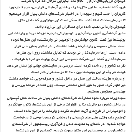
می‌توان ارزیابی‌های لازم را انجام داد. بنابراین درحال مذاکره با شرکت
فرودگاه‌ها هستیم. ما این هتل‌ها را در فضای آزمایشی قرار می‌دهیم تا بازخورد
کاربران را ثبت کنیم و نتیجه را در اختیار شرکت‌های دانش بنیان قرار می‌دهیم
تا در زمان ساخت لحاظ کنند. مثلا ممکن است نور مونیتوری که داخل هتل
کپسولی وارداتی نصب شده برای مسافران ایرانی زیاد باشد.
مدیر گردشگری کانون جهانگردی و اتومبیلرانی درباره هزینه خرید و واردات این
یونیت‌ها نیز گفت: کانون جهانگردی و اتومبیلرانی واردکننده این هتل‌ها نبوده
است. بخش خصوصی وارد کرده و قطعا اطلاعات را در اختیار بخش مالی قرار
داده است. آن‌ها سرمایه‌گذارانی بودند که تمایل داشتند روی این هتل‌ها
سرمایه‌گذاری کنند. این شرکت خصوصی ایرانی ۵ یونیت دو نفره با ظرفیت ۱۰
نفر به کشور وارد شده کرده است. بررسی در سایت‌های جهانی نیز نشان می‌دهد
قیمت هر یک از این یونیت‌ها بین ۴۰۰ تا دو سه هزار دلار است.
او درباره هزینه ساخت این مدل در داخل کشور و صرفه‌جویی که خواهد داشت
نیز اظهار کرد: هنوز به طور کامل مشخص نیست، چون فعلا در مرحله بررسی و
مهندسی معکوس هستیم.
سجادی‌راد درباره نحوه مشارکت شرکت‌های دانش بنیان در ساخت هتل کپسولی
در داخل کشور، درحالی‌که بنا بر اظهارات برخی از این شرکت‌ها، کانون جهانگردی
و اتومبیلرانی از طرح‌های آن‌ها حمایت نکرده و واردات را ترجیح داده است،
توضیح داد: وقتی هتلی‌های کپسولی را رونمایی کردیم با موجی از درخواست
مواجه شدیم. در نامه‌ای به معاونت علمی و فن‌آوری رییسجمهور از شرکت‌های
دانشبیان برای بومیسازی این هتلها دعوت کردیم. تعدادی از این شرکت‌ها