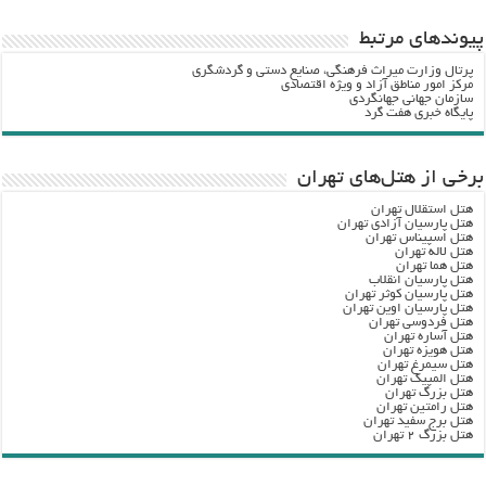
پيوندهاي مرتبط
پرتال وزارت ميراث فرهنگي، صنایع دستی و گردشگري
مرکز امور مناطق آزاد و ویژه اقتصادی
سازمان جهانی جهانگردی
پایگاه خبری هفت گرد
برخی از هتل‌های تهران
هتل استقلال تهران
هتل پارسیان آزادی تهران
هتل اسپیناس تهران
هتل لاله تهران
هتل هما تهران
هتل پارسیان انقلاب
هتل پارسیان کوثر تهران
هتل پارسیان اوین تهران
هتل فردوسی تهران
هتل آساره تهران
هتل هویزه تهران
هتل سیمرغ تهران
هتل المپیک تهران
هتل بزرگ تهران
هتل رامتین تهران
هتل برج سفید تهران
هتل بزرگ ۲ تهران