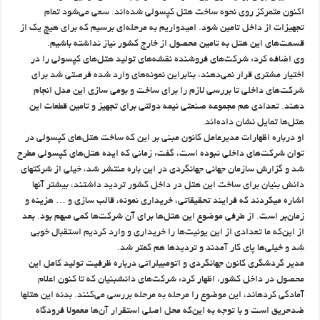
اکنون متمرکز روی نحوه ساخت هتل کپسولی شده‌اند. سعی می‌شود تمام
تجهیزات از داخل تامین شود. امیدواریم به مرحله‌ای برسیم که برای هیچ یک از
قسمت‌های این هتل به تامین محصول از خارج کشور نیاز نداشته باشیم.
وی اضافه کرد: شرکت‌های فروشنده نقشه‌های تولید هتل‌های کپسولی را در
اختیار مشتری قرار نمی‌دهند، بنابراین نمونه‌های وارد شده فرصتی شد برای
شرکت‌های داخلی تا بررسی لازم را برای ساخت و بومی سازی این مدل انجام
دهند. تعدادی هم مجموعه صنعتی نیمه دولتی برای تجهیز و تامین قطعات این
هتل‌ها تمایل نشان داده‌اند.
او درباره اظهارات مدیرعامل کانون مبنی بر این که ساخت هتل‌های کپسولی در
توان شرکت‌های داخلی نبوده است، گفت: زمانی که ایده هتل‌های کپسولی مطرح
شد و گزارش سازمان جهانی جهانگردی در این باره منتشر شد، خیلی از شرکتهای
دانش بنیان برای ساخت این هتل در داخل کشور تردید داشتند، بیشتر آنها
اشاره میکردند که فرایند تحقیقاتی، خریداری نمونه، قالب سازی و … هزینه و
زمان‌بر است. از طرفی موضوع این هتل‌ها برای آن شرکت‌ها کمی مبهم بود. بعد
از این‌که ما تعدادی از این یونیت‌ها را خریداری و وارد کردیم استقبال خوبی
شد و خیلی‌ها پای کار آمدند و تردیدها هم کمتر شد.
مدیر گردشگری کانون جهانگردی و اتومبیلراتی درباره ظرفیت تولید کامل این
محصول در داخل کشور، اظهار کرد: شرکت‌های دانشبنیان که تا کنون اعلام
آمادگی کردهاند، این موضوع را مرحله به مرحله بررسی می‌کنند. بدنه این هتلها
ضدحریق است و با توجه به این‌که محل اصلی استقرار آن‌ها معمولا فرودگاه