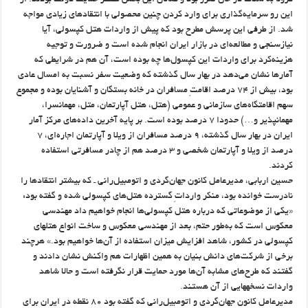
کرونا به شدت در حال ضرر بود و فعالان این بخش منتظر حمایت دولت بودند. از
این رو سرمایه‌گذاری برای وارد کردن چنین محصولی با انتقادهای زیادی مواجه
شد. از طرفی این پرسش مطرح بود که پیش از واردات هتل کپسولی، آیا
نیازسنجی و مطالعه‌ای در بازار ایران انجام شده است و ضرورت و توجیه
هزینه‌کرد برای واردات این کپسول‌ها چه بوده است، آن هم در شرایطی که
آمارها نشان می‌دهد در بهار سال گذشته که وضعیت سفر نسبت به امسال عادی
بود، بیش از ۷۴ درصد اقامتِ مسافران در خانه بستگان و آشنایان بوده و مجموع
سهم اقامتگاه‌های سازمانی و عمومی (هتل، هتل آپارتمان، متل، مهمانسرا،
مهمانپذیر و…) حدودا ۷ درصد بوده است. بر پایه آخرین داده‌های مرکز آمار
ایران در بهار سال گذشته، ۹ درصد مسافران از ویلا و آپارتمان اجاره‌ای، ۷
درصد از ویلا و آپارتمان شخصی و ۳ درصد هم از چادر مسافرتی استفاده
کردند.
حسین اربابی، مدیرعامل کانون جهان‌گردی و اتومبیل‌رانی ـ که بیشتر انتقادها را
نادرست خوانده بود، منکر وارداتِ گسترده هتل‌های کپسولی شده و گفته بود:
«یکی از موضوعاتی که درباره هتل کپسولی‌ها انجام خواهیم داد مهندسی
معکوس است که به‌طور حتم، بعد از مهندسی معکوس و ساخت انواع هتلهای
‌کپسولی در کشور، شاهد افزایش میزان استفاده از آن‌ها خواهیم بود.» هرچند
برخی از شرکت‌های دانش بنیان به همین اظهارات هم واکنش نشان دادند و
گفتند که طرح‌های مشابه آن‌ها مورد حمایت قرار نگرفته است و حالا شاهد
واردات نسخههایی از آن هستند.
مدیرعامل کانون جهان‌گردی و اتومبیل‌رانی که گفته بود ۸۰ نقطه در ایران برای