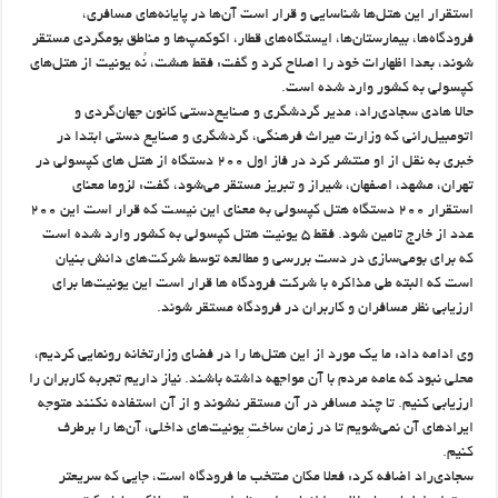
استقرار این هتل‌ها شناسایی و قرار است آن‌ها در پایانه‌های مسافری،
فرودگاه‌ها، بیمارستان‌ها، ایستگاه‌های قطار، اکوکمپ‌ها و مناطق بومگردی مستقر
شوند، بعدا اظهارات خود را اصلاح کرد و گفت: فقط هشت، نُه یونیت از هتل‌های
کپسولی به کشور وارد شده است.
حالا هادی سجادی‌راد، مدیر گردشگری و صنایع‌دستی کانون جهان‌گردی و
اتومبیل‌رانی که وزارت میراث فرهنگی، گردشگری و صنایع دستی ابتدا در
خبری به نقل از او منتشر کرد در فاز اول ۲۰۰ دستگاه از هتل های کپسولی در
تهران، مشهد، اصفهان، شیراز و تبریز مستقر می‌شود، گفت: لزوما معنای
استقرار ۲۰۰ دستگاه هتل کپسولی به معنای این نیست که قرار است این ۲۰۰
عدد از خارج تامین شود. فقط ۵ یونیت هتل کپسولی به کشور وارد شده است
که برای بومی‌سازی در دست بررسی و مطالعه توسط شرکت‌های دانش بنیان
است که البته طی مذاکره با شرکت فرودگاه ها قرار است این یونیت‌ها برای
ارزیابی نظر مسافران و کاربران در فرودگاه مستقر شوند.
وی ادامه داد: ما یک مورد از این هتل‌ها را در فضای وزارتخانه رونمایی کردیم،
محلی نبود که عامه مردم با آن مواجهه داشته باشند. نیاز داریم تجربه کاربران را
ارزیابی کنیم. تا چند مسافر در آن مستقر نشوند و از آن استفاده نکنند متوجه
ایرادهای آن نمی‌شویم تا در زمان ساختِ یونیت‌های داخلی، آن‌ها را برطرف
کنیم.
سجادی‌راد اضافه کرد: فعلا مکان منتخب ما فرودگاه است، جایی که سریعتر